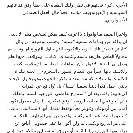
الأخرى، كون قادتهم في نظر أولئك الطغاة على خطأ وفق قناعاتهم
السياسية والأيديولوجية.. مؤسف فعلاً حال العقل الصندقي
الأيديولوجي!ِ
وأخيراً أضيف هنا وأقول: لا أعرف كيف يمكن لشخص مثلي لا ديني
أن يدافع عن جماعات سلفية “سنية” -بحسب توصيفه- بل وكل
كتاباتي تدحض تلك الفرية والأكذوبة التي حاول الترويج لها وتصديقها
محاولاً الطعن بطريقة بائسة ولئيمة في كتاباتي ومواقفي -مع العلم
وصل بي القناعة لأقول؛ بأن جماعات المعارضة الإسلامية أكدت
وللأسف بأنها أسوأ من النظام السوري المجرم- إن لعبته تلك في
الكلمات والدلالات كشفت معدنه وفكره الخبيث وهو يحاول الايحاء
بأنني أحمل فكراً دينياً سلفياً “سنياً”، بل (وأدافع عن القوات
الإرهابية) وذلك بعد أن “أستدرج تعاطفي الثورجية السنة” ولذلك
تأتي “مواقفي المعادية لروسيا” وفق تفكيره.. يا رجل معقول تكون
أكذب من أردوغان وغوبلز معاً؛ وفقط لعلمك أيها (الستاليني) بأنني
كنت وما زلت أعتبر الماركسية واحدة من أهم المدارس الفكرية
على مر التاريخ ولكنني لم ولن أكون ذا عقل صندوقي أدافع عن
ديكتاتورية البروليتاريا البائسة أو عن جرائم ستالين مثلكم حيث إنني