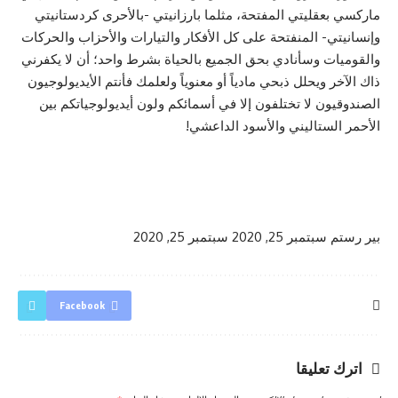
ماركسي بعقليتي المفتحة، مثلما بارزانيتي -بالأحرى كردستانيتي
وإنسانيتي- المنفتحة على كل الأفكار والتيارات والأحزاب والحركات
والقوميات وسأنادي بحق الجميع بالحياة بشرط واحد؛ أن لا يكفرني
ذاك الآخر ويحلل ذبحي مادياً أو معنوياً ولعلمك فأنتم الأيديولوجيون
الصندوقيون لا تختلفون إلا في أسمائكم ولون أيديولوجياتكم بين
الأحمر الستاليني والأسود الداعشي!
بير رستم
سبتمبر 25, 2020
سبتمبر 25, 2020
Facebook
اترك تعليقا