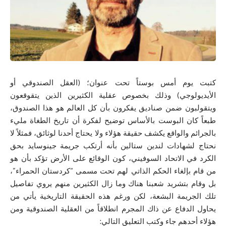
كتبت يوم أمس بوستاً تحت عنوان؛ (العقل الصندوقي أو
الأيديولوجي) وذلك بخصوص عقلية الكثيرين الذين يتقوقعون
ويتقولبون ضمن صناديق يفكرون بأن كل العالم هو هذا الصندوق،
طبعاً كان البوست بالأساس توضيح لفكرة أن تاريخ الطغاة مليء
بالجرائم والواقع يكشف حقيقة هؤلاء ولا يحتاج أحدنا لوثائق، فمثلاً لا
نحتاج لشهادات لندين ستالين بأنه أرتكب جريمة جينوسايد بحق
الكرد في الاتحاد السوفيني، كون الوقائع على الأرض تؤكد بأن هو
من قام بإلغاء الحكم الذاتي لهم تحت مسمى “كردستان الحمراء”،
بل وقام بتشريد شعبنا هناك وما زال الكثيرين منهم يروي تفاصيل
تلك الجريمة البشعة، لكن ورغم هذه الحقيقة التاريخية يأتي من
يحاول الدفاع عن ذاك المجرم انطلاقاً من العقلية الصندوقية ومن
هؤلاء أحدهم جاء وكتب التعليق التالي: