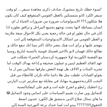
“لسوء حظك تاريخ منشورك صادف ذكرى معاهدة سيفر…. لو وقت
سيفر الكرد كانو متمسكين بالعقل القومي المتقوقع كيف كان يكون
هلا شكلون؟؟؟ الايديولوجيات ضرورة من ضرورات الحياة ل اي
انسان ببساطة لانها بتحدد توجهو بجميع المراحل و ترافق تطوره اذا
كان في حال تطور او في حالة رجعية يعني بكل الاحوال صفة ملازمة
و العقل القومي من اشكال الايديولوجيات المتقوقعة إلي انت
بتهحم عليها و برأي انت هيك بتضر حالك اكتر مما انك تنفع حالك و
تطالع حالك فهمان لانو بالاخير قضيتك قومية بالنسبة لتاريخ روسيا
مع القضية الكوردية اولا جمهورية كردستان الحمراء تشكلت في
عهد القائد العظيم لينين و عملون صحيفة و إذاعة بهداك الوقت اما
تشريد المئات و الالاف هل تهمة البعض بيلزقها بستالين بس ل ما
يقولو القيادات غلطت متل هلا دائما حالة نكران للأخطاء من قبل
النخب الكرديةجمهورية مهاباد في مقابلة مع سكرتير حزب البارتي
رح اعطيك رابطو و اتفرج عليه انت و قيم على كيفكبالنسبة
للتماثيل وين صارت تقييم السياسات على اساس وجود التماثيل😂
ما هاي تمثال صلاح الدين بدمشق هل الكورد عندون ابسط
الحقوق!!!!!؟؟؟؟؟ يبدو انت لسا عندك نزعة الثورجية السنة إلي