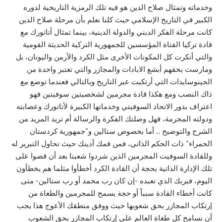
وخدماته وتمثال صلاح الدين هو فيه تلك الرمزية التاريخية لدوره
الكبير في التاريخ الإسلامي حيث كلنا نعلم بأن مرحلة صلاح الدين
كانت مرحلة الفكر الديني والدولة الدينية، بينما تمثال أتاتورك مع
قادة تركيا الفتاة المؤسسين للجمهورية التركية الحديثة القومية
والتي أنكرت كل المكونات الأخرى مثل الكرد والأرمن واليونان، بل
ومارست بحقهم أبشع الابادات والمجازر والتي تعتبر واحدة من
الجينوسايدات التي أرتكبت عبر التاريخ وبالتالي فعندما توضع مع
ذاك النصب ومع هكذا قادة مجرمين لشخصيتين سوفيتين فهو
اعتراف بدور الاتحاد السوفيتي وخدماتها الكبيرة لأتاتورك وعصابته
ودولته المجرمة، فهل وصلتك الفكرة والرسالة أم تريد المزيد من
الشرح والتوضيح .. أما بخصوص ستالين و”جمهورية كردستان
الحمراء” ذات الحكم الذاتي، فمن فمك أدينك حيث تحاول التبرير له
وللقادة السوفيت المجرمين الذين شردوا شعبنا بعد أن قضوا على
تلك الإدارة الذاتية بحجة أن القادة الكرد أخطأوا مثلما هم يخطأون
اليوم، فبربك الذي تعبده -إن كان رب محمد أو رب ستالين- متى
كانت أخطاء القادة سبباً أو حجة يسمح للمجرمين والطغاة من
إرتكاب المجازر بحق شعوبها حيث ووفق منطقك الأعوج هذا يجب
أن نسامح كل طغاة العالم على إرتكاب المجازر بحق الشعوب