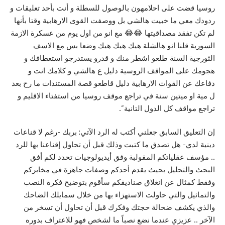
روسيا قضت على احلامهون بالوصول للسطلة و أنت بأحد تعليقات و
ردودك معي ما خبيت هالشي بل ووصفت القوى الارهابية وقتا بأنها
لم تكن تفقد مصداقيتها 😂😂 مع انو من اول يوم من عسكرة الازمة
السورية قلنا انو هالشلة هيك هيك هيك وضعا بس مع الاسف
الثورجية السنة طلعو اشطر منك و قدرو يستدرجو استعطافك و
هجومك على المواقف الروسية دليل ع هالشي و كلامك انت و
دفاعك عن القوات الارهابية دليل قاطعو قصة المستندات ما رح بعد
ل مية او ميتين سنة في تراجع موقف روسيا من استفتاء الاقليم و
تراجع مواقف كل الدول التانية”.
إن التعليق السابق جعلني أكتب له الرد الآتي: بربك -رغم لا قناعات
دينية لدي- هل تصدق ما كتبت وذلك قبل أن تحاول إقناعنا بها للرد
.. مؤسف عقلياتكم المقولبة وفق أيديولوجيات تحدد لكم أفق
البحث والتحليل بحيث يقدم أحدكم وصفات جاهزة في مخابركم
وفقط كمثال عن انغلاق صناديقكم سأقوم بتوضيح فكرة النصب
والتماثيل والتي حاولت الاستهزاء بها من خلال سمايلك الضاحك
والذي يكشف ضحالة حجتك وفكرك قبل أن تحاول أن تسخر من
الآخر .. عزيزي عندما نضع نصباً ما لشخص فهو للاعتراف بدوره