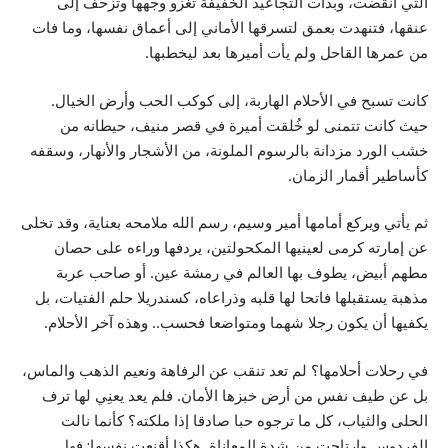
التي انقضت، وبدأت التجاعيد الخفيفة تغزو وجهها وتزحف إلى
عنقها، فتنهدت بعمق لتسرقها الأماني إلى أعماق نفسها، وما فات
من عمرها القاحل ولم يأت أميرها بعد ليخطبها.
كانت تسبح في الأحلام الهاربة، إلى كوكب الحب وأرض الخيال.
حيث كانت تتمنى لو خُلقت أميرة في قصر منيف، حيطانه من
خشب الورد مزدانة بالرسوم الملونة، من الأشجار والأنهار، وسقفه
كأساطير أقمار الزمان.
ثم يأتي ويركع أمامها أمير وسيم، رسم الله ملامحه بعناية، وقد تخلى
عن إمارته كرمى لعينيها المكحولتين، يردفها وراءه على حصان
مطهم أبيض، يطوف بها العالم في رمشة عين. أو صاحب عربة
مذهبة يستقبلها فاتحا لها قلبه وذراعاه، كسندريلا حلم الفتيات، بل
يكفيها أن يكون رجلا شهما ومتواضعا فحسب.. وهذه آخر الأحلام.
في رحلات أحلامها؟ لم تعد تنقب عن الرفاهة ونعيم الذهب والماس،
بل عن طيف نفس من أرض خبزها الأمان. فلم يعد يعنِي لها ترف
الحلى والثياب، كل ما ترجوه حبا صادقا إذا ملكته؟ كأنما نالت
الفردوس وارتاحت من شدة المعاناة. هكذا أقنعت نفسها: فهل