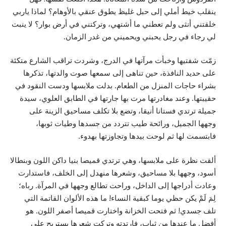
ينقلب خيط أملي إلى حبل غليظ يطوق عنقي بالأوهام؟ لماذا ياربي
خلقتني أنثى ولم تعطني ما أشتهي، وتركتني في أرض بوار؟ لا ينبت
لي رجاء في رجل يحبني ويحميني من غدر الزمان.
زمّت شفتيها وخبأت مرآتها في الدرج، وشردت تراقب الشارع متكئة
على حديد النافذة، حين تناهى إلى سمعها صوت والدتها، تذكرها
بشراء حاجات المنزل من الطعام. بدلت ملابسها ودست النقود في
حقيبتها. وعند مغادرتها مرت بها جارتها في الطابق العلوي، سيدة
جميلة ترتدي فستانا أنيقا، وتضع بلا تكلف مساحيق الزينة على
وجهها الجميل، ورائحة طيب تتردد من جسدها وطيات ثوبها،
فابتسمت لها ثم لوحت بيدها وتجاوزتها بهدوء.
ألقت نظرة على ملابسها، وهي ترتدي قميصا بنيا داكن اللون وبنطالا
أسود، وجهها بلا مساحيق، وشعرها منهدل إلى الخلف، فاستدارت
وعادت أدراجها إلى الداخل، وراحت تطالع وجهها في المرآة. رباه؛
لِمَ لَمْ يكن حظي يوما كبقية النساء! ما هذه الألوان القاتمة التي
تلف جسدي! ثم فتحت الخزانة واختارت قميصا أصفر اللون. هو
أفضل ما عندها من ثياب، فارتدته وتركت شعرها يستريح على