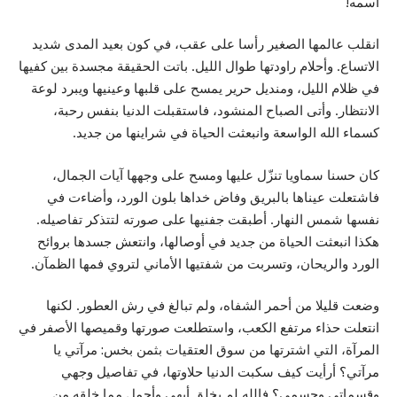
اسمه!
انقلب عالمها الصغير رأسا على عقب، في كون بعيد المدى شديد
الاتساع. وأحلام راودتها طوال الليل. باتت الحقيقة مجسدة بين كفيها
في ظلام الليل، ومنديل حرير يمسح على قلبها وعينيها ويبرد لوعة
الانتظار. وأتى الصباح المنشود، فاستقبلت الدنيا بنفس رحبة،
كسماء الله الواسعة وانبعثت الحياة في شراينها من جديد.
كان حسنا سماويا تنزّل عليها ومسح على وجهها آيات الجمال،
فاشتعلت عيناها بالبريق وفاض خداها بلون الورد، وأضاءت في
نفسها شمس النهار. أطبقت جفنيها على صورته لتتذكر تفاصيله.
هكذا انبعثت الحياة من جديد في أوصالها، وانتعش جسدها بروائح
الورد والريحان، وتسربت من شفتيها الأماني لتروي فمها الظمآن.
وضعت قليلا من أحمر الشفاه، ولم تبالغ في رش العطور. لكنها
انتعلت حذاء مرتفع الكعب، واستطلعت صورتها وقميصها الأصفر في
المرآة، التي اشترتها من سوق العتقيات بثمن بخس: مرآتي يا
مرآتي؟ أرأيت كيف سكبت الدنيا حلاوتها، في تفاصيل وجهي
وقسماتي وجسمي؟ فالله لم يخلق أبهى وأجمل مما خلقه من