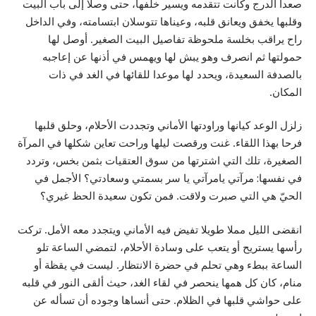
صعدا الدرج وكانت تتقدمه ويسير خلفها، حتى وصلا إلى باب البيت
وقلبها يخفق ويعانق قلبه، وعيناها تتوسلان ابتسامته، وفي الداخل
راح يراقب بخلسة ملحوظة تفاصيل البيت الصغير. أوصل لها
حمولتها ثم انصرف وهو يبش لها ويهمس في أذنها عن إعاجبه
بالصدفة السعيدة، ويحدد لها موعدا للقائها في الغد في ذات
المكان.
زلزل الوعد كيانها وراودتها الأماني وتجددت الأحلام، وحلق قلبها
فرحا بهذا اللقاء. غنت ورقصت ليلها وراحت تعاين شكلها في المرآة
الصغيرة، تلك التي اشترتها من سوق العتقيات بثمن بخس، وتردد
في نفسها: مرآتي يامرآتي يا سر بسمتي وسعادتي؟ الأجمل في
الحيّ هي التي صبرت ولاقت. فمن تكون سعيدة الحظ غيري؟
انقضى الليل مملا طويلا تفيض فيه الأماني ويتجدد معه الأمل. تركت
رأسها يستريح أو يتعب على وسادة الأحلام، لتمضي الساعة تلو
الساعة ببطء وهي تحلم في حضرة الانتظار. ليست في يقظة أو
منام، كان كل همها ينحصر في لقاء الغد، حيث ألقى النور في قلبه
على حواشي قلبها في الظلام. حتى أنساها وجوده أن تسأله عن