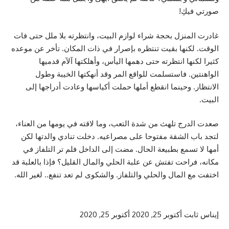
صورتي فيكِ!
غادرت المنزل بحجة شراء لوازم البيت، وانتظرته بلا ملل حتى فات
الوقت. لكنها بقيت تنتظره بإصرار في ذات المكان. تأخر عن موعده
كثيرا لكنها انتظرته حتى دهمها اليأس، وأهلكتها آلآم قدميها
الواهنتين. فاستسلمت للواقع المر وقد أنهكتها الخيبة وطول
الانتظار. وحينما انقطع أملها حملت أكياسها وعادت أدراجها إلى
البيت.
صعدت الدرج تلهث من شدة التعب، وما لاقته في يومها من العناء،
لتجد باب الشقة مفتوحا على مصراعيه. دخلت تنادي والدتها لكن
أمها لا تسمع بطبيعة الحال. مضت إلى الداخل فلم تر التلفاز في
مكانه، فراحت تفتش عن علبة الحلي والمال القليل؟ فإذا بالعلبة قد
اختفت مع المال والحلي والتلفاز. والشكوى لم تعد تنفع.. لغير الله.
إيناس ثابت
أكتوبر 25, 2020
أكتوبر 25, 2020