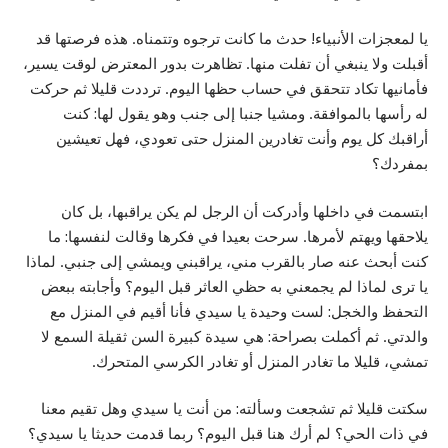
يا لمعجزات الأنبياء! حدث ما كانت ترجوه وتتمناه. هذه فرصتها قد
أقبلت ولا ينبغي أن تفلت منها. تظاهرت بدور المعترض لوقت يسير،
فأمانيها تكاد تتحقق في حساب حظها اليوم. ترددت قليلا ثم حركت
له رأسها بالموافقة. ومشيا جنبا إلى جنب وهو يقول لها: كنت
أراقبك كل يوم وأنت تغادرين المنزل حتى تعودي، فهل تعيشين
بمفردك؟
ابتسمت في داخلها وأدركت أن الرجل لم يكن يراقبها، بل كان
يلاحقها ويهتم لأمرها. سرحت بعيدا في فكرها وقالت لنفسها: ما
كنت أبحث عنه صار بالقرب مني، يراقبني ويمشي إلى جنبي. لماذا
يا ترى لماذا لم يجمعني به حظي العاثر قبل اليوم؟ وأجابته ببعض
التحفظ والخجل: لست وحيدة يا سيدي فأنا أقيم في المنزل مع
والدتي. ثم أكملت بصراحة: هي سيدة كبيرة السن ثقيلة السمع لا
تمشي، قليلا ما تغادر المنزل أو تغادر الكرسي المتحرك.
سكتت قليلا ثم تشجعت وسألته: من أنت يا سيدي وهل تقيم معنا
في ذات الحي؟ لم أرك هنا قبل اليوم؟ ربما قدمت حديثا يا سيدي؟