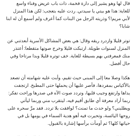
قال لها وهو يشير إلى دارة فخمة، ذات باب عريض وفناء واسع
للغاية: هذا هو بيتي يا سيدتي. ردت عليه بتعجب: لكن هذا المنزل
لأبي مريم!؟ وذريته الرجل من البنات كما أعرف ولم أسمع أن له ابنا
شابا؟
توتر قليلا وازدرد ريقه وقال: هي بعض المشاكل الأسرية أبعدتني عن
المنزل لسنوات طويلة. ارتبكت قليلا وخرج صوتها متقطعا: أعتذر
منك فمعرفتي بهم بسيطة للغاية. خف توتره قليلا وبدا مرتاحا وفي
حال أفضل.
هكذا وصلا معا إلى المبنى حيث تقيم، وأبت عليه شهامته أن تصعد
بالأكياس بمفردها، فأصر عليها أن يحملها حتى المطبخ. ارتجفت
يداها وارتفع وجيب قلبها، وتردد صوت الآه في صدرها وراحت تفكر:
ربما أراد معرفة أي طابق أقيم فيه، ليتقرب مني وربما ليأتي
ويطلبني؟ ولو حدث ما تمنت؟ لوافقت بلا تردد. فقد مرَّ سحره على
روحها اليائسة، وتحيرت فيه أهو هدية السماء في يومها بل في
حياتها كلها؟ ثم أومأت برأسها إشارة بالقبول.