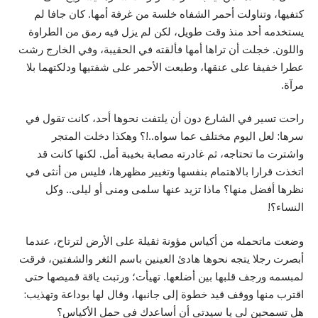
كتفيها، وتناولت أحمر الشفاه خلسة من غرفة أمها. كان جافا لم
يستخدمه أحد منذ وقت طويل، لكن لم يزل فيه رمق من الطراوة
واللون. خجلت أن تراها أمها فألقته في الحقيبة، وفي الخارج رشت
عطرا خفيفا على عنقها، وطبعت الأحمر على شفتيها ودلكتهما بلا
مرآة.
راحت تسير في الشارع دون أن يلتفت نحوها أحد، كانت تقول في
سرها: لعل اليوم مختلف عما سواه..!؟ وهكذا دخلت المتجر
واشترت ما تحتاجه، ثم غادرته مصابة بخيبة أمل. لكنها كانت قد
اتخذت قرارا بالاهتمام بنفسها وتغيير مظهرها، فليس من أنثى في
نظرها أفضل منها؟ ماذا تزيد عنها سلمى ومنى أو ليلى.. وكل
النساء؟!
وضعت ماتحمله من أكياس مؤونة ثقيلة على الأرض لترتاح، عندما
أبصرت رجلا يتجه نحوها هادئ العينين باسم الثغر والشفتين، فرقت
لمبسمه ورجف قلبها بين أضلعها. تهيأت؛ ورتبت ياقة قميصها حتى
اقترب منها ووقف قيد خطوة إلى جانبها، وقال لها بوداعة وتهذيب:
هل تسمحين لي يا سيدتي أن أساعدك في حمل الأكياس؟