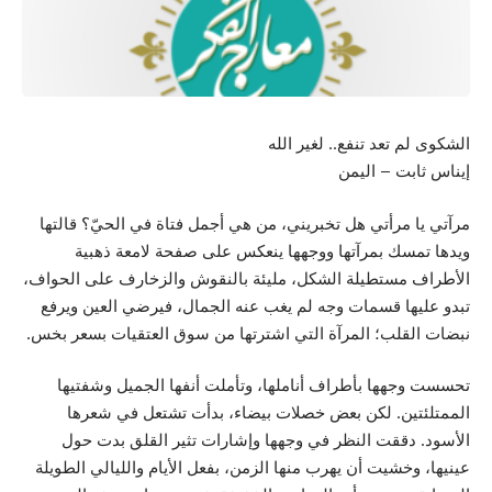
الشكوى لم تعد تنفع.. لغير الله
إيناس ثابت – اليمن
مرآتي يا مرأتي هل تخبريني، من هي أجمل فتاة في الحيّ؟ قالتها
ويدها تمسك بمرآتها ووجهها ينعكس على صفحة لامعة ذهبية
الأطراف مستطيلة الشكل، مليئة بالنقوش والزخارف على الحواف،
تبدو عليها قسمات وجه لم يغب عنه الجمال، فيرضي العين ويرفع
نبضات القلب؛ المرآة التي اشترتها من سوق العتقيات بسعر بخس.
تحسست وجهها بأطراف أناملها، وتأملت أنفها الجميل وشفتيها
الممتلئتين. لكن بعض خصلات بيضاء، بدأت تشتعل في شعرها
الأسود. دققت النظر في وجهها وإشارات تثير القلق بدت حول
عينيها، وخشيت أن يهرب منها الزمن، بفعل الأيام والليالي الطويلة