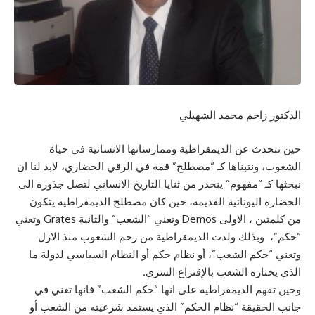
الدكتور زاحم محمد الشهيلي
حين نتحدث عن الديمقراطية وممارساتها الانسانية في حياة
الشعوب، ونتبناها كـ “مصطلح” قمة في الرقي الحضاري، لابد لنا ان
نبحثها كـ “مفهوم” ينحدر من ثنايا التاريخ الانساني لتصل جذوره الى
الحضارة اليونانية القديمة، حين كان مصطلح الديمقراطية يتكون
من كلمتين ، الاولى Demos وتعني “الشعب” والثانية Grates وتعني
“حكم”، وبذلك ولدت الديمقراطية من رحم الشعوب منذ الازل
وتعني “حكم الشعب”، أو نظام حكم أو النظام السياسي لدولة ما
الذي يختاره الشعب بالإقتراع السري.
وحين تفهم الديمقراطية على انها “حكم الشعب” فانها تعني في
جانب الحقيقة “نظام الحكم” الذي يستمد شرعيته من الشعب أو