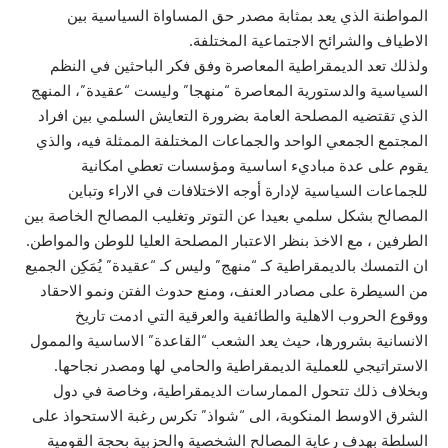
المواطنة الذي يعد بمثابة مصدر حق المساواة السياسية بين
الاطياف والشرائح الاجتماعية المختلفة.
ولذلك تعد الديمقراطية المعاصرة وفق فكر الباحثين في النظم
السياسية والدستورية المعاصرة “منهجا” وليست “عقيدة”، المنهج
الذي تقتضيه المصلحة العامة بضرورة التعايش السلمي بين افراد
المجتمع الجمعي الواحد والجماعات المختلفة الممثلة فيه، والذي
يقوم على عدة مباديء اساسية ومؤسسات تعطي امكانية
للجماعات السياسية لإدارة أوجه الاختلافات في الاراء وتباين
المصالح بشكل سلمي بعيدا عن التوتر وتغليب المصالح الخاصة بين
الطرفين ، مع الاخذ بنظر الاعتبار المصلحة العليا للوطن والمواطن.
ان التمسك بالديمقراطية كـ “منهج” وليس كـ “عقيدة” يُمَكِن الجميع
من السيطرة على مصادر العنف، ومنع حدوث الفتن ونمو الاحقاد
ووقوع الحروب الاهلية والطائفية والعرقية التي ادمت تاريخ
الانسانية بشرورها، حيث يعد الشعب “القاعدة” الاساسية والممول
الاستراتيجي للعملية الديمقراطية والحامي لها ومصدر نجاحها.
وبخلاف ذلك تتحول الممارسات الديمقراطية، وخاصة في دول
الشرق الاوسط المنكوبة، الى “شواذ” تكرس رغبة الاستحواذ على
السلطة بهدف رعاية المصالح الشخصية والحزبية بحجة القومية