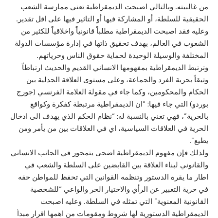
من غالبيته. وبالتالي اصبحت الديمقراطية تعني ممارسة الشعب
الحقيقية للسلطة، أو المشاركة فيها أو التاثير فيها على اقل تقدير.
وعليه فقد اصبحت الديمقراطية مطلباً قانونياً واخلاقياً للكثير من
الشعوب في العالم، بهدف تحقيق ذاتها في إدارة مؤسسات الدولة
المختلفة والوسيلة الوحيدة لحماية حقوق الناس وحرياتهم.
وترتبط الديمقراطية بمفهومها الانساني القديم والحديث ارتباطاً
وثيقاً بحرية الفرد والجماعة، وعلى مستوى العلاقة الجدلية بين
الحكام والمحكومين، وكما جاء في مقولة العلامة الفرنسي (جورج
بوردو) التي جاء فيها: “ان الديمقراطية مرتبطة كفكرة وكواقع
بالحرية”، فهي تعني بالنسبة له: “نظام الحكم الذي يهدف الى ادخال
الحرية في العلاقات السياسية، اي في العلاقات بين من يأمر ومن
يطيع”.
ولذلك فإن مفهوم الديمقراطية اضحى يتمحور في الجانب الانساني
والقانوني لبناء العلاقة بين القابضين على السلطة والشعب في
اطار ما يقره الدستور وتنظمه القوانين التي تحفظ للمواطن حقه
في حرية التعبير عن الرأي والاختيار الحر والواعي “للشخصية
القانونية المعنوية” التي تمثله في السلطة. وعليه اصبحت
الديمقراطية الدستورية لها شروط ومقومات من اهمها اقرار مبدأ