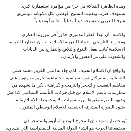
وهذه الظاهرة الفتاكة هي جزء من مؤامرة استعمارية كبرى
تستهدف ضرب وتفتيت النسيج الوطني بكل مكوناته ، وتمزيق
شرقنا العربي وتفسيخه دينياً وقبلياً وطائفياً ومذهبياً .
وللاسف أن لهذا الفكر التدميري جذوراً في موروثنا الفكري
ومخزوننا التاريخي وادبياتنا العربية الاسلامية ، وأن حضارتنا العربية
الاسلامية كانت بفعل التنوع والتلاقح والتمازج بين الديانات
والشعوب على مر العصور والأزمان .
والواقع أن الاسلام الحنيف الذي جاء به النبي الكريم محمد صلى
الله عليه وسلم كان ثورة سياسية واجتماعية تحريرية ، وثورة على
مفاهيم التعصب والتحجر والتزمت والكراهية . لكن ما نشهده من
ممارسات باسم الاسلام من قبل حركات التأسلم السياسي كداعش
وجبهة النصرة وغيرها من مسميات ، لا يمت بصلة للاسلام وانما
يشوه الصورة المشرقة الحقيقية للاسلام الوسطي المتنور .
ًوباختصار شديد ، إن المخرج للوضع المأزوم والمتفجر في
مجتمعاتنا العربية هو انشاء الدولة المدنية الديمقراطية التي يتساوى