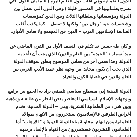
الدول العلمانية وهي أغلب دول العالم اليوم ( علما بأن الدول التي
تصرح بعلمانيتها في الدستور قليلة ) وهي الدول التي تفصل بين
الدولة ومؤسساتها وسلطاتها الثلاث وبين الدين كمؤسسات
وشخصيات حية “رجال دين” ولكنها لا تفصل – كما يكذب أغلب
الساسة الإسلاميين العرب – الدين عن المجتمع ولا تعادي الأديان.
و كان طه حسين قد تكلم في النصف الأول من القرن الماضي عن
مبدأ سماه ( “الحيدة” بين العلم والدين) الذي يجب أن تأخذ به
الدولة. وهذا معنى آخر من معاني الموضوع يتعلق بموقف الدولة
الذي يجب أن يكون محايدا من وجهة نظر عميد الأدب العربي بين
العلم والدين في قضايا الكون والحياة.
الدولة الدينية إذن مصطلح سياسي تلفيقي يراد به الجمع بين برامج
وتوجهات الإسلام السياسي المعاصر بغض النظر عن طائفته ومذهبه
وبين شيء من العلمانية القشرية، وهي – الدولة المدنية- تخدم
أغراض الطرفين فالإسلاميون سيتحررون من الاتهام بموالاة
العلمانية ومن اتهام بمحاولة بناء الدولة الدينية و ” الإرهاب” أما
العلمانيون القشريون فسيتحررون من الاتهام بالإلحاد برميهم
العلمانية جانبا و تقاسم الميدان البرنامجي مع أصدقائهم الإسلاميين