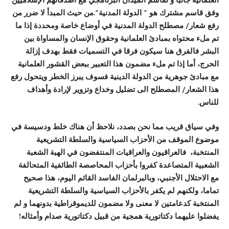
وفق قاسم مشترك هو ” الدولة المدنية”.من حيث المبدأ لا ضرر من
رفع شعار/ مصطلح الدولة المدنية في أوضاع خاصة ومحددة إذا ما
تم ملء محتواه بمبادئ العلمانية وحقوق الإنسان والمساواة بين
البشر فالفرق هنا سيكون فرقا في التسميات فقط بهدف إزالة
الحرج، أما إذا تم ملء مضمون هذا التعبير ببعض القشور العلمانية
مع مبادئ جوهرية من الدولة الدينية فسوف يبرز الخطر ويتحول رفع
هذا الشعار/ المصطلح الى تضليل وخداع وتزوير لإرادة وأهداف
للناس.
وفي سياق قريب مما نحن بصدد، نلاحظ أن هناك خلط ودسيسة في
موضوع الموقف من الأحزاب السياسية والسلطة التشريعية
المنتخبة، فالعراقيون والعراقيات المنتفضون في الهبة الشعبة
الشعبية المتصاعدة كفروا بأحزاب المحاصصة الطائفية المتحالفة
مع الاحتلال الأجنبي، وبالبرلمان الفاسد القائم اليوم، هذا صحيح
تماما، ولكنهم لم يكفر بالأحزاب السياسية والسلطة التشريعية
المنتخبة كدعامتين لا معنى ولا مضمون للديموقراطية بدونهما و لم
يفضلوا عليهما دكتاتورية همجية من قبيل دكتاتورية صدام وأمثاله!