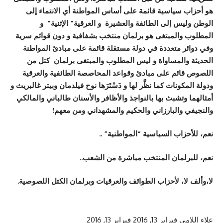
هو أحزاب سياسية قائمة على أساس المواطنة أي الانتماء إلى
الوطن وليس إلى الطائفة والعشيرة و العرقية” الإثنية” و
المطلوب والمبتغى هو برلمان منتخب بشفافية و دون قوائم سرية
وفي دوائر متعددة في دولة مستقلة قائمة على مبادئ المواطنة
الحديثة والمساواة و ليس المطلوب والمبتغى برلمان كتل من
اللصوص قائم على مبادئ وقواعد المحاصصة الطائفية والعرقية
ودولة المكونات كما نظَّر لها و دَسْتَرَها نوح فيلدمان وبيتر غالبريث و
أمثالهما وتشبث بها بالنواجذ والأظافر والأسنان طالباني والمالكي
والنجيفي والبارزاني والحكيم والمشهداني ومن معهم!
نعم، للأحزاب السياسية “المواطنية” ..
نعم، للبرلمان المنتخب مباشرة من الشعب..
لا،وألف لا، لأحزاب الطوائف والعرقيات وبرلمان الكتل اللصوصية.
علاء اللامي
فبراير 13, 2016
فبراير 13, 2016