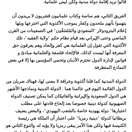
قالوا نريد إقامة دولة مدنية ولكن ليس علمانية.
الفريق الثاني، هم ساسة وكتاب علمانيون قشريون لا يريدون أن
يتهموا بأنهم ملحدون وكفار بموجب الأكذوبة التي اخترعها وبثها
إعلام البترودولار “السعودي والمُتَسَعْدِن” في التسعينات من القرن
الماضي وحتى الإيراني بعد قيام نظام حكم “ولاية الفقيه”، تلك
الأكذوبة التي تقول إن العلمانية هي كفر وإلحاد وهم يعرفون حق
المعرفة أنها ليست كذلك، فالإلحاد فلسفة والعلمانية مبادئ و
قوانين لإدارة الدول تحترم الأديان وتحمي المؤمنين بها إلا في بعض
النماذج المتطرفة.
الدولة المدنية كما قلنا أكذوبة وخرافة لا معنى لها، فهناك ضربان من
الدول القائمة اليوم في عالمنا هما : الدولة الدينية ونماذجها الأشهر
هي الدول السعودية والإيرانية والفاتيكان كما يمكن تصنيف الدولة
الصهيونية كدولة دينية خصوصا بعد إلحاح قادتها على مطلب
اعتبارها” دولة يهودية خاصة بالشعب اليهودي”، والبعض يضيف
بريطانيا كدولة “دينية رمزيا” على اعتبار أن الملكة هي رئيسة
الكنيسة فيها ولكن هذا الأمر يبقى رمزيا ولا يؤبه له. والنوع الثاني هو