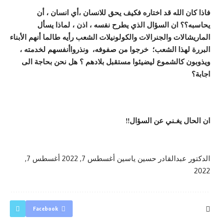
فاذا كان الله قد اختاره فكيف يحق للانسان
،أ
ي انسان
، أ
ن
يحاسبه؟؟
ان السؤال الذي يطرح نفسه
، اذن ،
لماذا يسأل
الماريشالات والجنرالات والكولونيلات الشعب رأيه طالما أنهم ال
بناء
البرر
ة
لهذا الشعب
؛
خرجوا من صفوفه
،
ونذروا
أ
نفسهم لخدمته
،
ويذوبون كالشموع ليضيئوا مستقبل بلادهم ؟
هل نحن بحاج
ة
الى
اجاب
ة
؟
ان الحال يغ
ـ
ني عن السؤال
!!
الدكتور عبدالقادر حسين ياسين
أغسطس 7, 2022
أغسطس 7,
2022
Facebook