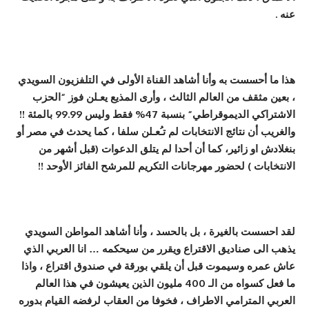
عنه .
هذا ما
أ
حسست به و
أ
نا
أ
شاهد القنا
ة
ال
ولى في التلفزيون السويدي
،
بعين مثقف من العالم
الثالث
،
و
أ
رى المذيع يع
ـ
لن فوز
“
الحزب
الاشتراكي الديموقراطي
“
بنسبة 47% فقط وليس 99.99 بالمئ
ة
!!
والغريب
أ
ن نتائج الانتخابات لم ت
ـُ
ع
ـ
لن سلفا
،
كما يحدث في مصر
أ
و
بنغلادش او زائير
،
كما
أ
ن
أ
حدا لم يتلق الدعوات (قبل
أ
شهر من
الانتخابات ) لحضور مهرجانات التكريم للمرشح الفائز ال
وحد !!
لقد احسست بالغير
ة
،
بل بالحسد
،
و
أ
نا
أ
شاهد المواطن السويدي
يذهب الى صناديق الاقتراع ويقرر من سيحكمه … انا العربي الذي
عاش عمره وسيموت قبل
أ
ن يلقي بورق
ة
في صندوق اقتراع
،
واذا
ما
فعل كسواه من الـ
400
مليون الذين يعيشون في هذا العالم
العربي المترامي الاطراف
،
فخوفا من العقاب لرفضه القيام بدوره