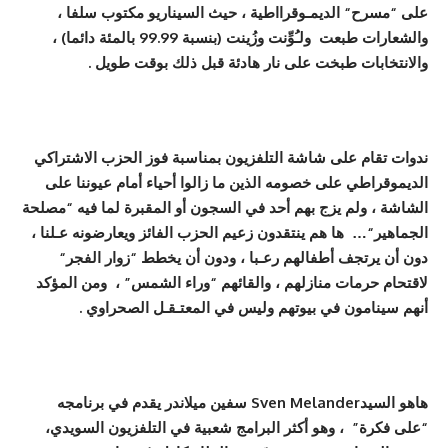
على
“
مسرح
“
الديمـوقرااطي
ة ،
حيث السيناريو مكتوب سلفا
،
والشعارات طبعت
و
ل
ـُ
و
نت وز
ينت (بنسبة 99.99 بالمئ
ة
دائما)
،
والانتخابات طبخت على نار هادئة قبل ذلك بوقت طويل .
ندوات تقام على شاشة التلفزيون بمناسبة فوز الحزب الاشتراكي
الديموقراطي على خصومه الذين ما زالوا
أ
حياء
أ
مام عيوننا على
الشاش
ة ،
ولم يزج بهم
أ
حد في السجون
أ
و المقبر
ة
لما فيه
“
مصلحة
الجماهير
“…
ها هم ينتقدون زعيم الحزب الفائز ويعارضونه ع
ـ
لنا
،
دون
أ
ن يرتجف
أ
طفالهم رع
ـ
با
،
ودون
أ
ن يخطط
“
زوار الفجر
“
لاقتحام حرمات منازلهم
،
والقائهم
“
وراء الشمس
” ،
ومن المؤكد
أ
نهم سينامون في بيوتهم وليس في المعت
ـ
ق
ـ
ل الصحراوي .
هاهو السيد
Sven Melander
س
في
ن ميلاندر يقدم في برنامجه
“
على فكر
ة”
،
وهو
أ
كثر البرامج شعبي
ة
في التلفزيون السويدي
،