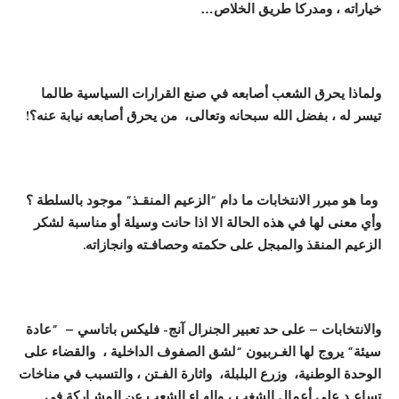
خياراته
،
ومدركا طريق الخلاص
…
ولماذا يحرق الشعب
أ
صابعه في صنع القرارات السياسي
ة
طالما
تيسر له
،
بفضل الله سبحانه وتعالى
،
من يحرق
أ
صابعه نيابة عنه
؟!
وما هو مبرر الانتخابات ما
دام
“
الزعيم المنق
ـ
ذ
“
موجود بالسلط
ة ؟
و
أ
ي معنى لها في هذه الحال
ة
الا اذا حانت وسيل
ة
أ
و مناسب
ة
لشكر
الزعيم المنقذ والمبجل على حكمته وحصاف
ـ
ته وانجازاته.
والانتخابات
–
على حد تعبير الجنرال
آنج- فليكس باتاسي
–
“
عاد
ة
سيئ
ة”
يروج لها الغ
ـ
ربيون
“
لشق الصفوف الداخلي
ة ،
والقضاء على
الوحد
ة
الوطني
ة،
وزرع البلبل
ة،
واثارة الف
ـ
تن
،
والتسبب في مناخات
تساع
ـ
د على
أ
عما
ل
الشغب
، والهـاء الشعب عن المشـاركة في