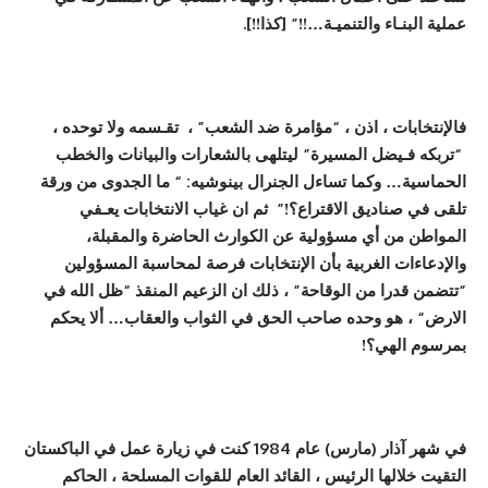
عملية البنـاء والتنميـة…!!”
[
كذا
!!]
.
فالإنتخابات
، اذن ،
“
مؤامر
ة
ضد الشعب
” ،
تق
ـ
سمه ولا توحده
،
“
تربكه ف
ـ
يضل المسير
ة”
ليتلهى بالشعارات والبيانات والخطب
الحماسي
ة…
و
كما تساءل الجنرال بينوشيه
: “
ما الجدوى من ورق
ة
تلقى في صناديق الاقتراع؟!
”
ثم ان غياب الانتخابات يع
ـ
في
المواطن من
أ
ي مسؤ
و
لي
ة
عن الكوارث الحاضر
ة
والمقبل
ة،
والإدعاءات الغربي
ة
بأ
ن الإنتخابات فرص
ة
لمحاسب
ة
المسؤ
و
لين
“
تتضمن قدرا من الوقاح
ة” ،
ذلك ان الزعيم المنقذ
“
ظل الله في
الارض
“
،
هو وحده صاحب الحق في الثواب والعقاب
…
أ
لا يحكم
بمرسوم الهي
؟
!
في شهر
آ
ذار
(
مارس
)
عام 1984 كنت في زيارة عمل في الباكستان
التقيت خلالها الرئيس
،
القائد العام للقوات المسلح
ة ،
الحاكم