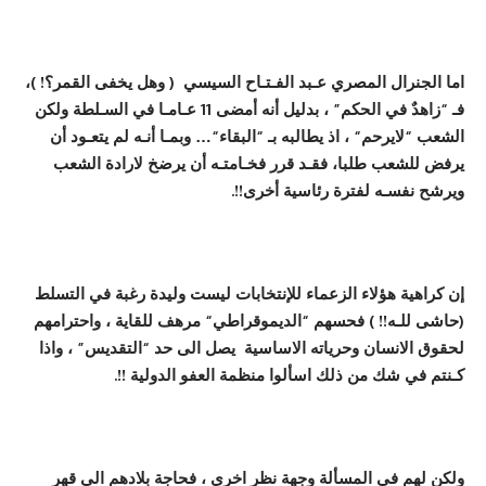
اما ال
جنرال
ال
مصري عـبد الفـتـاح السيسي
( وهل يخفى القمر
؟!
)،
فـ
“
زاهد
في الحكم
” ، بدليل أنه أمضى 11 عـامـا في السـلطة
ولكن
الشعب
“
لايرحم
“
،
اذ يطالبه ب
ـ “
البقاء
“… وبمـا أنـه
لم يتع
ـ
ود
أ
ن
يرفض للشعب طلب
ا، فقـد قرر فخـامتـه أن يرضخ لارادة الشعب
ويرشح نفسـه
لفترة رئاسية أخرى!!
.
إن كراهي
ة
هؤلاء الزعماء للإنتخابات ليست وليدة رغب
ة
في التسلط
(حاشى
للـه!!
) فحسهم
“
الديموقراطي
“
مرهف
للقاية ،
واحترامهم
لحقوق الانسان وحرياته الاساسي
ة
يصل الى حد
“
التقديس
” ،
واذا
ك
ـ
نتم في شك من ذلك اسألوا منظم
ة
العفو الدولية
!!
.
ولكن لهم في المسأل
ة
وجهة نظر اخرى
،
فحاجة بلادهم الى قهر