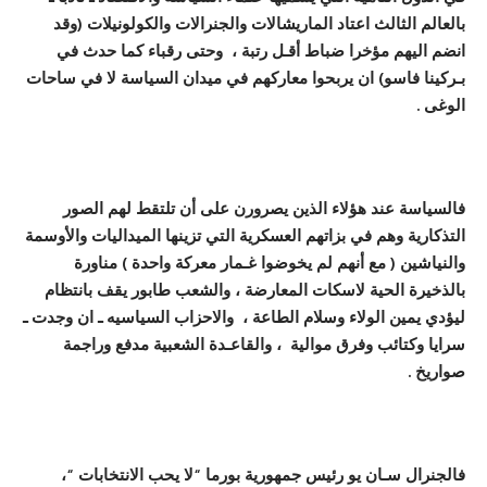
بالعالم الثالث اعتاد الماريشالات والجنرالات والكولونيلات (وقد
انضم اليهم مؤخرا ضباط
أ
ق
ـ
ل رتب
ة ،
وحتى رقباء كما حدث في
ب
ـر
كينا فاسو) ان يربحوا معاركهم في ميدان السياس
ة
لا في ساحات
الوغى
.
فالسياس
ة
عند هؤلاء الذين يصرورن على
أ
ن تلتقط لهم الصور
التذكاري
ة
وهم في بزاتهم العسكري
ة
التي تزينها الميداليات وال
وسم
ة
والنياشين ( مع
أ
نهم لم يخوضوا غ
ـ
مار معرك
ة
واحد
ة
) مناور
ة
بالذخير
ة
الحي
ة
لاسكات المعارض
ة
،
والشعب طابور يقف بانتظام
ليؤدي يمين
الولاء
وسلام الطاع
ة ،
والاحزاب السياسيه ـ ان وجدت ـ
سرايا وكتائب وفرق موالي
ة
،
والقاع
ـ
د
ة
الشعبي
ة
مدفع وراجمة
صواريخ .
فالجنرال
سـان يو
رئيس جمهورية
بورما
“
لا يحب الانتخابات
“،