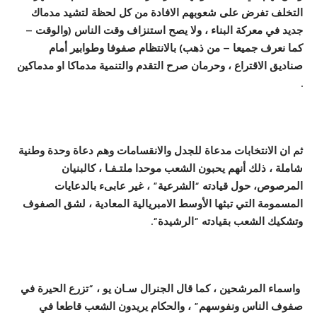
التخلف تفرض على شعوبهم الافاد
ة
من كل لحظ
ة
لتشيد مدماك
جديد في معر
كة
البناء
،
ولا يصح استنزاف وقت الناس
(
والوقت
–
كما نعرف جميعا
–
من ذهب
)
بالانتظام صفوفا وطوابير
أ
مام
صناديق الاقتراع
،
وحرمان صرح التقدم والتنمي
ة
مدماكا او مدماكين
.
ثم ان الانتخابات مدعا
ة
للجدل والانقسامات وهم دعا
ة
وحد
ة
وطني
ة
شامل
ة ،
ذلك
أ
نهم يحبون الشعب موحدا ملت
ـ
ف
ـ
ا
،
كالبنيان
المرصوص
،
حول قيادته
“
الشرعي
ة” ،
غير عابىء بالدعايات
المسموم
ة
التي تبثها ال
وسط الامبريالي
ة
المعادي
ة
،
لشق الصفوف
وتشكيك الشعب بقيادته
“
الرشيدة
“
.
واسماء ال
م
رشحين
،
كما قال الجنرال
سـان يو ، “
تزرع الحير
ة
في
صفوف الناس ونفوسهم
” ،
والحكام يريدون الشعب قاطعا في