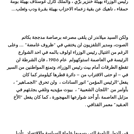
رئيس الوزراء بهيئة
خنزير برّي
،
والملك كارل غوستاف بهيئ
ة
بوم
ة
حمقاء
،
ناهيك عن بقية زعماء الاحزاب بهيئة
بقـرة
ودب وثعلب
…
ولكن السيد ميلاندر لن يلقى مصرعه برصاص
ة
مدجج
ة
بكاتم
الصوت
،
ومدير التلفزيون لن يختفي في
“
ظروف غامض
ة”
… وعلى
الرغم من اغتيال
رئيس الوزراء
اول
و
ف بالمه في احد الشوارع
الرئيس
ة
في العاصم
ة
استوكهولم
عام 1986 ،
فان الشرط
ة
لن
تقطع الطرقات
أ
مام بيت
رئيس الوزراء،
وتمنع المواطنين من السير
في
–
او حتى الاقتراب من
–
دائر
ة
قطرها كيلومتر كما كان
يفعل
“
الرئيس المؤمن
“
انور السادات
،
ولن تحرق
“الجمـاهير” ،
بأوامر من “اللجان الشعبية” ،
بيوت مؤيديه وتلق
ي
ب
جث
ـ
ثهم في
مزابل العاصم
ة
،أ
و
أ
حد شوارعها المهجور
ة ، كما كان يفعل “الأخ
العـقيد” معمر القذافي
.
في الدول النامي
ة
التي يسميها
علم
اء السياس
ة
والاقتصاد ـ تأدبا
ـ