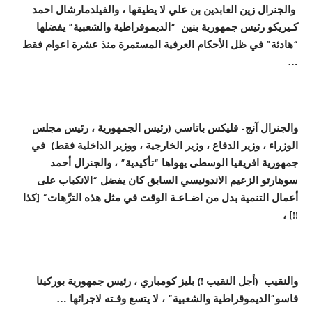
وال
ج
نرال
زين العابدين بن علي
لا يطيقها
،
وال
فيلدمارشال
احمد
ك
ـ
يريكو رئيس جمهورية بنين
“
الديموقراطي
ة
والشعبي
ة”
يفضلها
“
هادئ
ة”
في ظل ال
حكام العرفي
ة
المستمر
ة
منذ
عشرة
اعوام فقط
…
والجنرال
آنج- فليكس باتاسي
(
رئيس الجمهوري
ة ،
رئيس مجلس
الوزراء
،
وزير الدفاع
،
وزير الخارجي
ة ،
ووزير الداخلي
ة
فقط
)
في
جمهورية افريقيا الوسطى يهواها
“
تأكيدي
ة”
،
والجنرال
أ
حمد
سوهارتو الزعيم الاندونيسي
السابق كان
يفضل
“
الانكباب على
أ
عمال التن
م
ي
ة
بدل من
اضـاعـة
الوقت في مثل هذه التر
هات
“
[
كذا
!!] ،
والنقيب (أجل النقيب !) بليز كومباري
،
رئيس جمهورية
بوركينا
فاسو”
الديموقراطي
ة
والشعبي
ة”
،
لا يتسع وق
ـ
ته لاجرائها
…