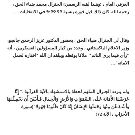
العرفي العام
، (
وه
ـذا
لقبه الرسمي
)
الجنرال محمد ضياء الحق
،
رحمه الله
.
كان ذلك قبل فوزه بنسبة 99.99% في الانتخابات
…
وقال لي الجنرال ضياء الحق
،
بحضور الدكتور عزيز الرحم
ن
جانجو
،
وزير الاعلام الباكستاني
،
وعدد من كبار المسؤ
و
لين العسكريين
، أ
نه
“
رأى فيما يرى النائم
”
ملاكا يوقظه ويبلغه ان الله
“
اختاره لحمل
الامان
ة”…
ولم يتردد الجنرال الملهم لحظ
ة
بالاستشهاد بال
ي
ة
القر
آ
ني
ة
:
“
إِنَّا
عَرَضْ
ـ
نَا ا
ل
أَمَانَةَ
عَ
ـ
لَى السَّمَوَاتِ وَا
ل
أَرْضِ وَالْجِ
ـ
بَالِ فَ
ـ
أَب
ـ
َيْنَ أَن يَحْمِ
ـ
لْ
ـ
نَهَا
وَأَشْ
ـ
فَ
ـ
قْنَ مِنْهَا وَحَمَلَهَا الإِنسَانُ إِنَّهُ كَانَ ظَلُومًا جَهُو
ل
“(سورة
الأحزاب ، الآية 72)