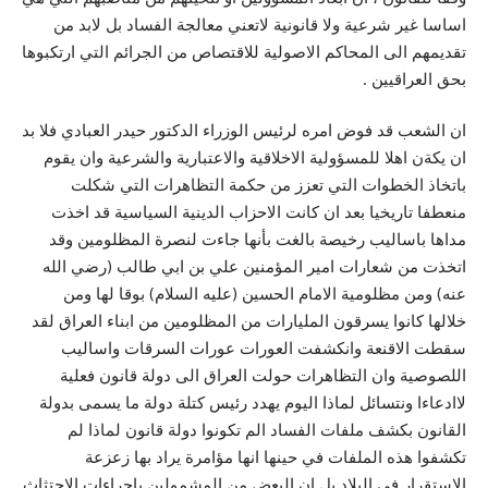
اساسا غير شرعية ولا قانونية لاتعني معالجة الفساد بل لابد من
تقديمهم الى المحاكم الاصولية للاقتصاص من الجرائم التي ارتكبوها
بحق العراقيين .
ان الشعب قد فوض امره لرئيس الوزراء الدكتور حيدر العبادي فلا بد
ان يكةن اهلا للمسؤولية الاخلاقية والاعتبارية والشرعية وان يقوم
باتخاذ الخطوات التي تعزز من حكمة التظاهرات التي شكلت
منعطفا تاريخيا بعد ان كانت الاحزاب الدينية السياسية قد اخذت
مداها باساليب رخيصة بالغت بأنها جاءت لنصرة المظلومين وقد
اتخذت من شعارات امير المؤمنين علي بن ابي طالب (رضي الله
عنه) ومن مظلومية الامام الحسين (عليه السلام) بوقا لها ومن
خلالها كانوا يسرقون المليارات من المظلومين من ابناء العراق لقد
سقطت الاقنعة وانكشفت العورات عورات السرقات واساليب
اللصوصية وان التظاهرات حولت العراق الى دولة قانون فعلية
لاادعاءا ونتسائل لماذا اليوم يهدد رئيس كتلة دولة ما يسمى بدولة
القانون بكشف ملفات الفساد الم تكونوا دولة قانون لماذا لم
تكشفوا هذه الملفات في حينها انها مؤامرة يراد بها زعزعة
الاستقرار في البلاد بل ان البعض من المشمولين باجراءات الاجتثاث