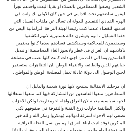
الشعبي وصفوا المتظاهرين بالعملاء او بقايا البعث واحدهم تجرأ
ليقول ساضعهم تحت اقدامي في حين كان الاولى بك وانت في
الهرم القيادي التنفيذي للدولة ان تسأل عن ملفات الفساد التي
قدمتها للقضاء عندما كنت رئيسا لهيئة النزاهة البرلمانية اليس من
حقنا التساؤل ، انهم يعيشون حالة هستيرية لانهم انكشفوا
وسيقدمون للمحاكمة وسينكشف فسادهم بعدما كانوا محتمين
باكاذيبهم ان العراق في خطر ولايجوز الغاء المحاصصة او تبديل
الفاسدين وما الى ذلك من اجتهادات كانت كلها تصب في مصلحة
خيانتهم للدين والطائفة والانتماء للوطن .ان التظاهرات ستستمر
لحين الوصول الى دولة عادلة تعمل لمصلحة الوطن والمواطن .
ان مرحلتنا الانتقالية ستنجح لانها ثورة شعبية والدليل ان
المتظاهرين منعوا الفاسدين من المشاركة فيها كما منعوا استغلالها
لجهة سياسية معينة لان العراق واهله اخوة تاريخيا ولكن الاحزاب
والكتل الطائفية حاولت زرع الفتنة والتفرقة في صفوفهم لكي
تصفى لهم الاجواء لسرقة اموالهم (ومكروا ومكر الله والله خير
الماكرين) وقد اثبت ابناء العراق انهم من نسل النخلة العراقية
المرفوعة الهام والذين رضعوا من حليب دجلة الخير وفرات الزلال