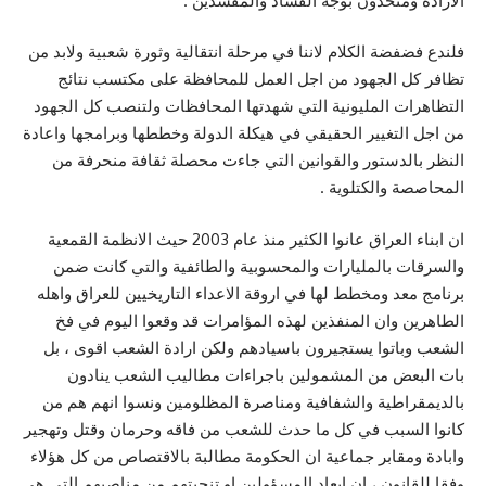
الارادة ومتحدون بوجه الفساد والمفسدين .
فلندع فضفضة الكلام لاننا في مرحلة انتقالية وثورة شعبية ولابد من
تظافر كل الجهود من اجل العمل للمحافظة على مكتسب نتائج
التظاهرات المليونية التي شهدتها المحافظات ولتنصب كل الجهود
من اجل التغيير الحقيقي في هيكلة الدولة وخططها وبرامجها واعادة
النظر بالدستور والقوانين التي جاءت محصلة ثقافة منحرفة من
المحاصصة والكتلوية .
ان ابناء العراق عانوا الكثير منذ عام 2003 حيث الانظمة القمعية
والسرقات بالمليارات والمحسوبية والطائفية والتي كانت ضمن
برنامج معد ومخطط لها في اروقة الاعداء التاريخيين للعراق واهله
الطاهرين وان المنفذين لهذه المؤامرات قد وقعوا اليوم في فخ
الشعب وباتوا يستجيرون باسيادهم ولكن ارادة الشعب اقوى ، بل
بات البعض من المشمولين باجراءات مطاليب الشعب ينادون
بالديمقراطية والشفافية ومناصرة المظلومين ونسوا انهم هم من
كانوا السبب في كل ما حدث للشعب من فاقه وحرمان وقتل وتهجير
وابادة ومقابر جماعية ان الحكومة مطالبة بالاقتصاص من كل هؤلاء
وفقا للقانون ، ان ابعاد المسؤولين او تنحيتهم من مناصبهم التي هي