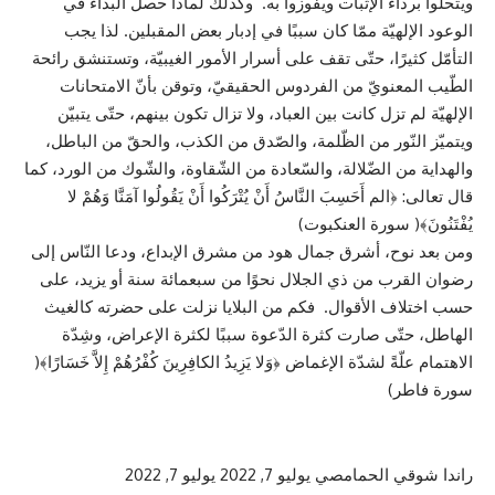
ويتحلّوا برداء الإثبات ويفوزوا به. وكذلك لماذا حصل البداء في
الوعود الإلهيّة ممّا كان سببًا في إدبار بعض المقبلين. لذا يجب
التأمّل كثيرًا، حتّى تقف على أسرار الأمور الغيبيّة، وتستنشق رائحة
الطّيب المعنويّ من الفردوس الحقيقيّ، وتوقن بأنّ الامتحانات
الإلهيّة لم تزل كانت بين العباد، ولا تزال تكون بينهم، حتّى يتبيّن
ويتميّز النّور من الظّلمة، والصّدق من الكذب، والحقّ من الباطل،
والهداية من الضّلالة، والسّعادة من الشّقاوة، والشّوك من الورد، كما
قال تعالى: ﴿الم أَحَسِبَ النَّاسُ أَنْ يُتْرَكُوا أَنْ يَقُولُوا آمَنَّا وَهُمْ لا
يُفْتَنُونَ﴾( سورة العنكبوت)
ومن بعد نوح، أشرق جمال هود من مشرق الإبداع، ودعا النّاس إلى
رضوان القرب من ذي الجلال نحوًا من سبعمائة سنة أو يزيد، على
حسب اختلاف الأقوال. فكم من البلايا نزلت على حضرته كالغيث
الهاطل، حتّى صارت كثرة الدّعوة سببًا لكثرة الإعراض، وشِدّة
الاهتمام علّةً لشدّة الإغماض ﴿وَلا يَزِيدُ الكافِرِينَ كُفْرُهُمْ إِلاَّ خَسَارًا﴾(
سورة فاطر)
راندا شوقي الحمامصي
يوليو 7, 2022
يوليو 7, 2022