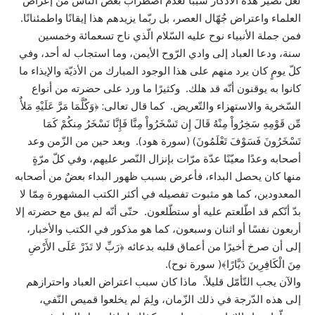
لعلَّ تصير هذه الأذكار سببًا لعدم اضطراب بعض النّاس من إعراض
العلماء واعتراض جُهّال العصر، بل ربّما يزيدهم هذا إيقانًا واطمئنانًا.
فمن جملة الأنبياء نوح عليه السّلام الّذي ناح تسعمائة وخمسين
سنة، ودعا العباد إلى وادي الرّوح الأيمن، وما استجاب له أحد، وفي
كلّ يومٍ كان يرد منهم على هذا الوجود المبارك من الأذيّة والإيذاء ما
كانوا به يوقنون أنّه قد هلك. وكثيرًا ما ورد على حضرته من أنواع
السّخرية والاستهزاء والتّعريض. كما قال تعالى: ﴿وَكُلَّمَا مَرَّ عَلَيْهِ مَلأٌ
مِّن قَوْمِهِ سَخِرُواْ مِنْهُ قَالَ إِن تَسْخَرُواْ مِنَّا فَإِنَّا نَسْخَرُ مِنكُمْ كَمَا
تَسْخَرُونَ فَسَوْفَ تَعْلَمُونَ) (سورة هود). وبعد حين من الزّمن وعد
أصحابه وعدًا معيّنًا عدّة مرّات بإنزال النّصر عليهم، وفي كلّ مرّةٍ
منها كان يحصل البداء، فأعرض بسبب ظهور البداء بعضٌ من أصحابه
المعدودين، كما هو مثبوت تفصيله في أكثر الكتب المشهورة مِمّا لا
بدّ أنّكم قد اطّلعتم عليه أو ستطّلعون. حتّى أنّه لم يبق مع حضرته إلا
أربعون نفسًا أو اثنان وسبعون، كما هو مذكور في الكتب والأخبار،
إلى أن صرخ أخيرًا من أعماق قلبه بدعائه ﴿رَبِّ لا تَذَرْ عَلَى الأَرْضِ
مِنَ الْكَافِرِينَ دَيَّارًا﴾( سورة نوح).
والآن يجب التّأمّل قليلاً. ماذا كان سبب اعتراض العباد واحترازهم
إلى هذه الدّرجة في ذلك الزّمان، ولِمَ لم يخلعوا قميص النّفي،