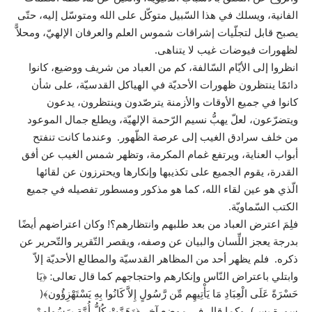
الفانية،
ويسلك في هذا السّبيل متوكّل على الله ومتوسّل إليه، حتّى
يصبح قابل لتجلّيات إشراقات شموس العلم والعرفان الإلهيّ، ومحلاًّ
لظهورات فيوضات غيب لا يتناهى.
انظروا إلى الأيّام السّالفة، كم من العباد من شريف ووضيع، كانوا
دائمًا ينتظرون ظهورات الأحديّة في الهياكل القدسيّة، على شأن
كانوا في جميع الأوقات والأزمنة يترصّدون وينتظرون، يدعون
ويتضرّعون، لعلّ يهبُّ نسيم الرّحمة الإلهيّة، ويطلع جمال الموعود
من خلف سرادق الغيب إلى عرصة الظّهور. وعندما كانت تنفتح
أبواب العناية، ويرتفع غمام المكرمة، وتظهر شمس الغيب عن أفق
القدرة، يقوم الجميع على تكذيبها وإنكارها ويحترزون عن لقائها
الّذي هو عين لقاء الله، كما هو مذكور ومسطور تفصيله في جميع
الكتب السّماويّة.
فلِمَ اعترض العباد من بعد طلبهم وانتظارهم؟! وكان اعتراضهم أيضًا
بدرجة يعجز اللِّسان والبيان عن وصفه، ويقصر التّقرير والتّحرير عن
ذكره. فلم يظهر أحد من المظاهر القدسيّة والمطالع الأحديّة إلاّ
وابتلي باعتراض النّاس وإنكارهم واحتجاجهم كما قال تعالى: ﴿يَا
حَسْرَةً عَلَى الْعِبَادِ مَا يَأْتِيهِم مِّن رَّسُولٍ إِلاَّ كَانُوا بِهِ يَسْتَهْزِؤُون﴾(
سورة يس)، وكما قال في موضع آخر ﴿وَهَمَّتْ كُلُّ أُمَّةٍ بِرَسُولِهِمْ