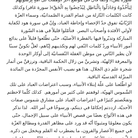
لِيَأْخُذُوهُ وَجَادَلُوا بِالْبَاطِلِ لِيُدْحِضُوا بِهِ الْحَقَّ﴾( سورة غافر) وكذلك
كانت الكلمات النّازلة من غمام القدرة الصّمدانيّة، وسماء العزّة
الرّبّانيّة تفوق حدّ الإحصاء وإحاطة العباد، وإنّ في سورة هود لكفاية
لأولي الأفئدة وأصحاب البصر. فتأمّلوا قليلاً في هذه السّورة
المباركة وتدبّروا فيها بالفطرة الأصليّة، حتّى تطّلعوا قليلاً على بدائع
أمور الأنبياء وردّ كلمات النّفي لهم وتكذيبهم إيّاهم، لعلَّ تكوننَّ سببًا
لأن يطير النّاس من موطن الغفلة النّفسانيّة إلى أوكار الوحدة
والمعرفة الإلهيّة، وتشربنَّ من زلال الحكمة الباقية، وترزقنَّ من أثمار
شجرة علم ذي الجلال. هذا هو نصيب الأنفس المجرّدة من المائدة
المنزّلة القدسيّة الباقية.
لو اطّلعنا على علّة إبتلاء الأنبياء، وسبب اعتراضات العباد على تلك
الشّموس الهويّة، لوقفتم على كثير من أمورهم. كذلك كلّما لاحظتم
وتفحّصتم كثيرًا في اعتراضات العباد على مشارق شموس صفات
الأحديّة، ازددتم إحكامًا في دينكم، ورسوخًا في أمر الله. لذا نذكر
في هذه الألواح بعضًا من قصص الأنبياء على سبيل الإجمال، حتّى
يكون معلومًا ومثبوتًا أنّه قد ورد على مظاهر القدرة ومطالع العزّة
في جميع الأعصار والقرون، ما يضطرب له القلم ويخجل من ذكره.