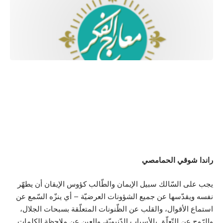
راندا شوقي الحمامصي
يجب على السّالك سبيل الإيمان والطّالب كؤوس الإيقان أن يطهّر
نفسه ويقدّسها عن جميع الشؤونات العرضيّة – أي ينزّه السّمع عن
استماع الأقوال، والقلب عن الظّنونات المتعلّقة بسبحات الجلال،
والرّوح عن التّعلّق بالأسباب الدّنيويّة، والعين عن ملاحظة الكلمات