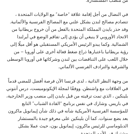
من منصب المستشارة.
في النضال من أجل إقامة علاقة “خاصة” مع الولايات المتحدة ،
تتصادم مصالح لندن بشكل علني مع المصالح الفرنسية والألمانية.
وقد حذر بايدن المملكة المتحدة بالفعل من أن خروج بريطانيا من
الاتحاد الأوروبي لا ينبغي أن يؤدي إلى تفاقم الوضع في أيرلندا
الشمالية. وكما يبدو الرئيس الأمريكي المستقبلي هو أقل ميلًا إلى
رؤية بريطانيا باعتبارها ذراع ضغط فعالة أخرى على أوروبا – من
خلال اللعب على التناقضات بين لندن وشركائها في أوروبا الوسطى
والشرقية والترادف الفرنسي الألماني.
من وجهة النظر الذاتية ، لدى فرنسا الآن فرصة أفضل للمضي قدماً
في العلاقات مع واشنطن. ووفقًا لمجلة الإيكونوميست، درس أنتوني
بلينكين ، الذي تمت ترقيته من قبل بايدن إلى منصب وزير الخارجية،
في باريس. وشارك في نفس برنامج “القادة الشباب” التابع
للمؤسسة الفرنسية الأمريكية شأنه في ذلك شأن إيمانويل ماكرون
بعد بضع سنوات. كما أن بلينكين على معرفو جيدة بالمستشار
الدبلوماسي للرئيس ماكرون، إيمانويل بون، حيث عملا بشكل
مشترك في الأمم المتحدة.