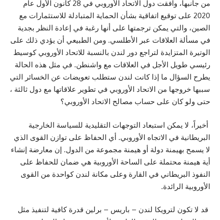
من جانبها، وافقت دول الاتحاد الأوروبي في 28 كانون الأول عام
2020 على توقيع اتفاقية بشأن الحماية المتبادلة للاستثمارات مع
الصين، والتي يمكن ترجمتها على أنها رغبة في إعادة النظر بجدية
في مسألة العلاقات عبر الأطلسي. ومن الطبيعي أن يؤدي ذلك على
الوتيرة المتزايدة لتراجع دور لندن بالنسبة للاتحاد الأوروبي كوسيط
رئيسي طويل الأجل في العلاقات مع واشنطن. في مثل هذه الحالة
يطرح السؤال ما إذا كانت لندن ستطلب تعويضات عن الخسائر التي
سببها خروجها من الاتحاد الأوروبي في تطوير علاقاتها مع دول ثالثة ،
حتى ولو كان على حساب مصالح الاتحاد الأوروبي؟
أخيراً، لا يمكن استبعاد التوجهات التقليدية للسياسة الخارجية
البريطانية في الاتجاه الأوروبي. أي الحفاظ على توازن القوى الذي
لا يسمح بهيمنة دولة أو هيمنة مجموعة من الدول. إن معارضة إنشاء
أية هيمنة محتملة على الساحة الأوروبية هي ضمان للحفاظ على
النفوذ البريطاني في القارة وعلى مكانة لندن كواحدة من القوى
الأوروبية الرائدة.
قد لا تكون لترويكا لندن – باريس – برلين قدرة كافية لتنفيذ مثل