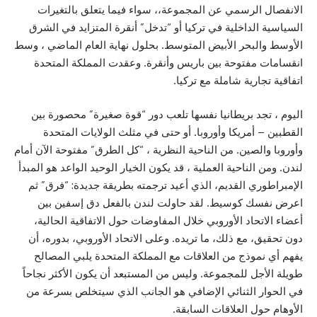
الانفصال الرسمي عن المجموعة،، سواء فيما يتعلق بالتغيرات
السياسية الداخلية في تركيا أو “تدخل” أنقرة المتزايد في الشرق
الأوسط والبحر الأبيض المتوسط. بحلول نهاية العام الماضي ، وسط
انقسامات مفتوحة بين باريس وأنقرة. وعقدت المملكة المتحدة
اتفاقية تجارية شاملة مع تركيا.
اليوم ، تجد بريطانيا نفسها تلعب دور “قوة صغيرة” محصورة بين
القطبين – أمريكا وأوروبا. أو حتى في مثلث الولايات المتحدة
وأوروبا والصين. من الناحية النظرية ، “كل الطرق” مفتوحة الآن أمام
لندن. ومن الناحية العملية ، قد يكون الخيار الوحيد الواعد هو المبدأ
الإمبراطوري القديم، الذي أعيد ترجمته بطريقة جديدة: “فرق” ثم
اعرض نفسك كوسيط. لقد حاولت لندن بالفعل دق إسفين بين
أعضاء الاتحاد الأوروبي خلال المفاوضات حول الاتفاقية الحالية،
دون تحقيق، مع ذلك، ما تريده. وعلى الاتحاد الأوروبي، بدوره، أن
يفهم أي نموذج من العلاقات مع المملكة المتحدة يلبي المصالح
طويلة الأجل للمجموعة. وليس من المستبعد أن يكون الأكثر نجاحاً
في الحوار الثنائي الإضافي هو الجانب الذي سيتخلص بسرعة من
الأوهام حول العلاقات السابقة.