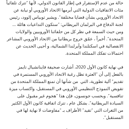
حالة من عدم الإستقرار في إطار القانون الدولي، لأنها “تترك تلقائياً
مئات الاتفاقيات الدولية التي أبرمها الاتحاد الأوروبي أو نيابة عن
الاتحاد الأوروبي بشأن قضايا مختلفة”. ويشير توبياس إلوود، رئيس
لجنة الدفاع في البرلمان البريطاني: “ستكون التداعيات هائلة …
ومن حيث السمعة في نظر كل من حلفائنا الأوروبيين والولايات
المتحدة”. أخيراً ، عمّق خروج بريطانيا من الاتحاد الأوروبي المشاعر
الانفصالية في اسكتلندا وأيرلندا الشمالية، و أحيى الحديث عن
احتمالات تفكك المملكة المتحدة.
في نهاية كانون الأول 2020، أشارت صحيفة فاينانشيال تايمز
بالفعل إلى أن “العثرة تظل رغبة الاتحاد الأوروبي المستمرة في
تقديم” آلية تطورية، التي من شأنها أن تمنع المملكة المتحدة من
تقويض النموذج التنظيمي الأوروبي في المستقبل، واكتساب ميزة
تنافسية”. وبحسب جونسون، فإن هذا “هجوم غير مقبول على
السيادة البريطانية”. بشكل عام ، تترك اتفاقية كانون الأول الكثير
من الثغرات التي “تقيد” الأطراف بـ “مفاوضات لا نهاية لها في
المستقبل”.