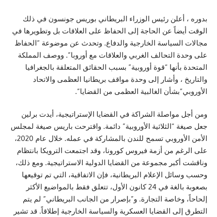
بدوره ، أعلن رئيس الوزراء البريطاني بوريس جونسون في ذلك
الوقت أيضاً عن الحاجة إلى الحفاظ على العلاقات بل وتطويرها في
مجالات السياسة الخارجية والدفاع. وتحدث عن موضوعة “الحفاظ
على وحدة التحالف الغربي والعلاقات مع أوروبا”. ووصف المملكة
المتحدة بأنها “قوة أوروبية” بسبب الحقائق المتعلقة بالجغرافيا
والتاريخ ، وأشار إلى وحدة مواقف بريطانيا العظمى والاتحاد
الأوروبي”بشأن الغالبية العظمى من القضايا”.
ومن أجل مواصلة الشراكة في القضايا الإستراتيجية، أيدت برلين
جعل صيغة “الثلاثية الأوروبية” دائمة. واقترحت باريس صيغة لمجلس
الأمن الأوروبي تسمح للندن بالمشاركة في عمله. خلال عام 2020،
على الرغم من أزمة فيروس كورونا، وقد اجتمعت الترويكا بانتظام
وناقشت أكبر مجموعة من القضايا الدولية الاستراتيجية. ومع ذلك،
وحسب وسائل الإعلام البريطانية، فإن الاتفاقية، التي تم توقيعها
بصعوبة بالغة في 24 كانون الأول، تتعلق فقط بالمواضيع الأكثر
إلحاحاً، وخاصة التجارة. و”بإصرار من الجانب البريطاني” لم يتم
التطرق إلى القضايا العسكرية والسياسة الخارجية إطلاقاً. قد تشير