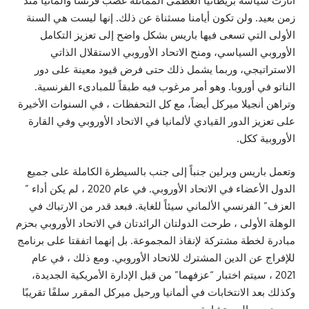
أثارت سياسة بريطانيا العظمى المماثلة غضب فرنسا وألمانيا منذ
زمن بعيد. ولن تكون أيامنا مسثناة عن ذلك. إنها ليست هي السنة
الأولى التي تسعى فيها باريس بشكل واضح إلى تعزيز التكامل
الأوروبي السياسي، ومنح الاتحاد الأوروبي الاستقلال الذاتي
الاستراتيجي، وربما يشمل ذلك حتى فرض قيود معينة على دور
الناتو في أوروبا. وهو أمر مرغوب فيه طبقاً للمبادىء الفرنسية.
وتراهن أنجيلا ميركل أيضاً، مع كل التحفظات ، في السنوات الأخيرة
على تعزيز الدور القيادي لألمانيا في الاتحاد الأوروبي وفي القارة
الأوروبية ككل.
وتعمل باريس وبرلين جنباً إلى جنب بالسيطرة الكاملة على جميع
الدول الأعضاء في الاتحاد الأوروبي. في عام 2020 ، لم يكن أداء ”
العزف” الفرنسي الألماني سيئاً للغاية. فبعد قدر من الارتباك في
الوهلة الأولى ، طرحت الدولتان الرائدتان في الاتحاد الأوروبي بحزم
مبادرة لخطة مشتركة لإنقاذ المجموعة. بل إنهما اتفقتا على برنامج
للإفراج عن الدين المشترك للاتحاد الأوروبي. ومع ذلك ، في عام
2021 ، سيتم اختبار “عزفهما” من قبل الإدارة الأمريكية الجديدة،
وكذلك بعد الانتخابات في ألمانيا ورحيل ميركل المقرر سلفًا تقريبًا