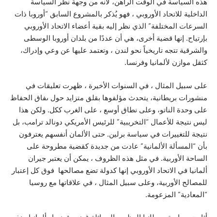
هذه السياسة في الوقت الراهن، لأنه من وجهة نظر السياسة
الداخلية للاتحاد الأوروبي ، فهو يُذكر بالمشروع السابق “أوروبا ذات
السرعات المختلفة” الذي نظر إليه بقية أعضاء الاتحاد الأوروبي
بإرتياح. إنها قضية أخرى، هي أن عددًا من بلدان أوروبا الوسطى
والشرقية تتجه تاريخياً نحو لندن ، وتعتمد عليها عن وعي وإدراك،
كثقل موازن لألمانيا وفرنسا.
على سبيل المثال ، في السنوات الأخيرة ، ظهرت تعليقات في
منشورات بريطانية، يتحدث مؤلفوها بقلق متزايد حول ىفاق الحفاظ
على وحدة الناتو، وعلى نطاق أوسع ، على الغرب ككل. ولكن هذا
ليس نتيجة للأعمال “التخريبية” للرئيس الأمريكي دونالد ترامب، بل
نتيجة للتغييرات في سياسة برلين. حتى الألمان أنفسهم يعترفون
بأن “المسألة الألمانية” عادت من جديدة كقضية مطروحة على
الساحة الأوربية. في مثل هذه الظروف ، يمكن أن يعتبر جيران
ألمانيا في الاتحاد الأوروبي إنها كدولة تضع مصالحها فوق كل إعتبار
للمصالح الأوربية، وعلى سبيل المثال ، في علاقاتها مع روسيا
“المعادية” المزعومة.