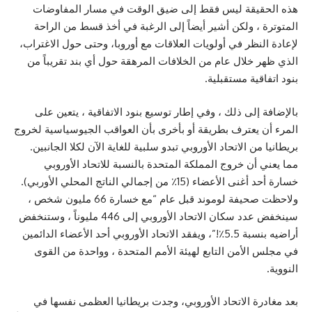
هذه الحقيقة ليس فقط إلى ضيق الوقت في مسار المفاوضات
المتوترة ، ولكن أشير أيضاً إلى الرغبة في أخذ قسط من الراحة
لإعادة النظر في أولويات العلاقات مع أوروبا، وحتى حول الاغتراب،
الذي ظهر خلال عام من الخلافات المرهقة حول أي بند تقريباً من
بنود اتفاقية مستقبلية.
بالإضافة إلى ذلك ، وفي إطار توسيع بنود الاتفاقية ، يتعين على
المرء أن يعترف بطريقة أو بأخرى بأن العواقب الجيوسياسية لخروج
بريطانيا من الاتحاد الأوروبي تبدو سلبية للغاية الآن لكلا الجانبين.
مما يعني أن خروج المملكة المتحدة بالنسبة للاتحاد الأوروبي
خسارة أحد أغنى الأعضاء (15٪ من إجمالي الناتج المحلي الأوربي).
ولاحظت صحيفة لوموند قبل عام “مع خسارة 66 مليون شخص ،
سينخفض عدد سكان الاتحاد الأوروبي إلى 446 مليوناً ، وستنخفض
أراضيه بنسبة 5.5٪!”، ويفقد الاتحاد الأوروبي أحد الأعضاء الدائمين
في مجلس الأمن التابع لهيئة الأمم المتحدة ، وواحدة من القوى
النووية.
بعد مغادرة الاتحاد الأوروبي، وجدت بريطانيا العظمى نفسها في