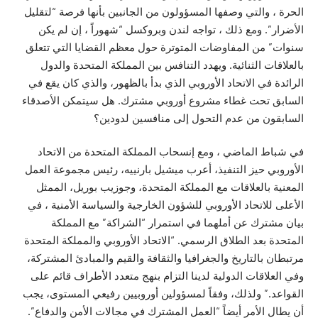
الحرة ، والتي وصفها المسؤولون من الجانبين بأنها فرصة “لتقليل
الأضرار”. ومع ذلك ، تواجه لندن وبروكسل “شهوراً ، إن لم يكن
سنوات” من المفاوضات المتوترة حول معظم القضايا التي تتعلق
بالعلاقات الثنائية. ويهدد التنافس بين المملكة المتحدة والدول
الرائدة في الاتحاد الأوروبي الذي بدأ بالظهور، والذي كان يقع في
السابق تحت غطاء مشروع أوروبي مشترك. هل سيتمكن الأصدقاء
السابقون من عدم التحول إلى منافسين لدودين؟
في شباط الماضي ، ومع إنسحاب المملكة المتحدة من الاتحاد
الأوروبي حيز التنفيذ، أعرب ميشيل بارنييه، رئيس مجموعة العمل
المعنية بالعلاقات مع المملكة المتحدة، وجوزيب بوريل، الممثل
الأعلى للاتحاد الأوروبي للشؤون الخارجية والسياسة الأمنية ، في
بيان مشترك عن أملهما في استمرار “الشراكة” مع المملكة
المتحدة بعد الطلاق الرسمي. “الاتحاد الأوروبي والمملكة المتحدة
مرتبطان بالتاريخ والجغرافيا والثقافة والقيم والمبادئ المشتركة،
وفي العلاقات الدولية لدينا التزام بنهج متعدد الأطراف قائم على
القواعد.” ولذلك، وفقاً لمسؤولين أوروبيين رفيعي المستوى، يجب
أن يطال الأمر أيضاً “العمل المشترك في مجالات الأمن والدفاع”.