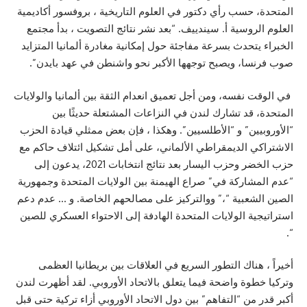
المتحدة، حسب رأي دكتور في العلوم التاريخية ، بروفسور أكاديمية
العلوم الروسية أ. سيندييف. “بعد نشر نتائج التصويت ، بدأ مجتمع
الخبراء يتحدث بسرعة مفاجئة حول إمكانية مغادرة ألمانيا المتزايد
صوب فرنسا، ويصبح توجهها الأكبر نحو واشنطن في عهد بايدن”.
في الوقت نفسه، ومن أجل تعميق انعدام الثقة بين ألمانيا والولايات
المتحدة، قد تشارك لندن في النزاعات المشتعلة حديثًا بين
“الأوروبيين” و “الأطلسيين”. وهكذا ، فإن بعض ممثلي قيادة الحزب
الاشتراكي الديمقراطي الألماني، على أمل تشكيل ائتلاف حاكم مع
حزب الخضر وحزب اليسار بعد نتائج انتخابات 2021، يدعون إلى
“عدم المشاركة في” صراع الهيمنة بين الولايات المتحدة وجمهورية
الصين الشعبية “،” ووالتركيز على مصالحهم الخاصة. و … عدم دعم
استراتيجية الولايات المتحدة الهادفة إلى الاحتواء العسكري للصين
“.
أخيراً ، هناك التطور السريع في العلاقات بين بريطانيا العظمى
وتركيا خطوة واضحة فيما يتعلق بالاتحاد الأوروبي. لقد أظهرت لندن
أكبر قدر من “التفاهم” بين دول الاتحاد الأوروبي أزاء تركية حتى قبل