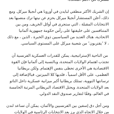
إن الشريك الأكثر منطقي لبايدن في أوروبا هي أنجيلا ميركل. ومع
ذلك، أعلن المستشار أنجيلا ميركل بحزم عن نيتها ترك منصبها بعد
الانتخابات المقبلة ، التي ستجرى في أوائل الخريف. ومن بين
المتنافسين على خليفتها على رأس حكومة جمهورية ألمانيا
الاتحادية، هناك العديد من السياسيين ذوي الخبرة ، الذين ، مع ذلك
، لا “يقتربون” من شعبية ميركل على المستوى السياسي.
من الناحية الإستراتيجية، يمكن للقدرات العسكرية الفرنسية أن
تجتذب اهتمام الولايات المتحدة، وبالنسبة إلى ألمانيا فإن القوة
الاقتصادية هي الأخرى تحظى بنفس الإهتمام. ولكن بريطانيا
العظمى، على الأقل اسمياً ، فلديها كلا الميزتين. فبالإضافة إلى
ترسانتها النووية، تمتلك بريطانيا أكبر ميزانية عسكرية داخل الناتو
بعد الولايات المتحدة. ويحتل الاقتصاد البريطاني المرتبة الخامسة
في العالم، وفقًا لتقارير صندوق النقد الدولي.
ومن أجل دق إسفين بين الفرنسيين والألمان، يمكن أن تساعد لندن
من خلال الاتجاه الذي برز بعد الانتخابات الرئاسية في الولايات