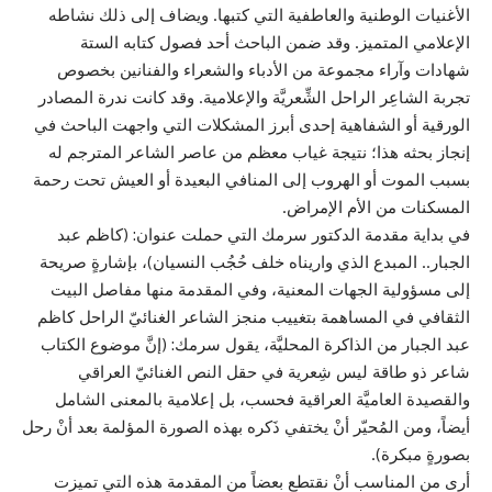
الأغنيات الوطنية والعاطفية التي كتبها. ويضاف إلى ذلك نشاطه
الإعلامي المتميز. وقد ضمن الباحث أحد فصول كتابه الستة
شهادات وآراء مجموعة من الأدباء والشعراء والفنانين بخصوص
تجربة الشاعِر الراحل الشِّعريَّة والإعلامية. وقد كانت ندرة المصادر
الورقية أو الشفاهية إحدى أبرز المشكلات التي واجهت الباحث في
إنجاز بحثه هذا؛ نتيجة غياب معظم من عاصر الشاعر المترجم له
بسبب الموت أو الهروب إلى المنافي البعيدة أو العيش تحت رحمة
المسكنات من الأم الإمراض.
في بداية مقدمة الدكتور سرمك التي حملت عنوان: (كاظم عبد
الجبار.. المبدع الذي واريناه خلف حُجُب النسيان)، بإشارةٍ صريحة
إلى مسؤولية الجهات المعنية، وفي المقدمة منها مفاصل البيت
الثقافي في المساهمة بتغييب منجز الشاعر الغنائيّ الراحل كاظم
عبد الجبار من الذاكرة المحليَّة، يقول سرمك: (إنَّ موضوع الكتاب
شاعر ذو طاقة ليس شِعرية في حقل النص الغنائيّ العراقي
والقصيدة العاميَّة العراقية فحسب، بل إعلامية بالمعنى الشامل
أيضاً، ومن المُحيّر أنْ يختفي ذَكره بهذه الصورة المؤلمة بعد أنْ رحل
بصورةٍ مبكرة).
أرى من المناسب أنْ نقتطع بعضاً من المقدمة هذه التي تميزت