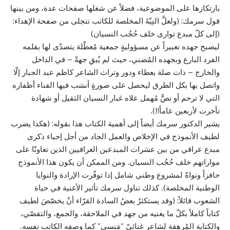
بارتكازها على الموضوعية، فضلاً عن شغلها صفحات عدة، ومن بينها
قول سرمك: (ولعلَّ النِيّةَ المخلصة للكاتب تتجلى من صفحة الإهداء:
(إلى كلّ مبدع توارى خلف حُجُب النسيان)
ليصبح جهده تعبيراً عن مسؤوليةٍ جمعية مُعطّلة يتصدّى لها بقلمه
الفرد البارع وبجهده المُضني، حيث لم يُبقِ جهةً – في الداخل
والخارج – ذات صلة بعطاء ودور وتراث الشاعر كاظم عبد الجبار إلّا
واتصل بها بكل الطرق ليحصل على صورةٍ أنشب فيها الفناء أظفاره
التي لا ترحم أو نصًّ مُهمل علاه غبار النسيان الثقيل أو شهادة
تأخرت لأربعين عاماً!!).
يشير الدكتور سرمك أيضاً إلى أهمية الكتاب هذا بقوله: (هكذا يضرب
لطيف الأنموذج في الإخلاص والعمل الجاد من أجل إحياء ذكرى
مبدع عراقي من بين عشرات المبدعين العراقيين الذين تعاونّا على
مواراتهم خلف حُجُب النسيان. ومن الممكن أن يكون هذا الأنموذج
حافزاً ونواةً لمشروع وطني شامل إذا توفّرت الإرادة والنوايا
الوطنية المخلصة). كذلك تناول سرمك تأثير الأغنية في حياة
الشعوب قائلاً: (وقد يستكثرُ بعضُ السادة القرّاء أنْ يخصّصَ لطيف
كتاباً كاملاً بكلّ ما يعنيه من جهد في الملاحقة، والجمع، والتقصّي،
والكتابة المُرهقة لشاعرٍ غنائيّ “مَنسي” كما وصفه الكاتب نفسه.