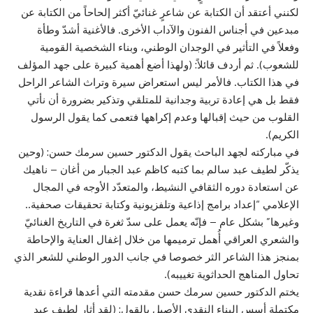
لكنني أعتقد أن الكتابة عن شاعرٍ غنائيّ أكثر إلحاحاً من الكتابة عن
مبدعين في أجناس الفنون والآداب الأخرى. فالأغنية أشدّ وطأة
وفعلاً في التأثير في الوجدان الوطني، وبناء الشخصية القومية
للشعوب). ثم أردف قائلاً: (ولهذا أضع أهمية كبيرة على جهد المؤلف
في هذا الكتاب. فالأمر ليس استعراض سيرة وتراث الشاعر الراحل
فقط بل هي إعادة تربية وجدانية للمتلقي وتذكير بضرورة أن نأتي
القلوب من حيث إقبالها وعدم إكراهها فتعمى كما يقول الرسول
الكريم).
في مباركته لجهد الباحث يقول الدكتور حسين سرمك حسن: (وحين
يذكّر لطيف عبد سالم بما كتبه كاظم عبد الجبار من أغان – ناهيك
عن استعادة دوره الثقافي النشيط، والمتعدّد الأوجه في المجال
الإعلامي “إعداد برامج إذاعية وتلفزيونية وكتابة تحقيقات صحفية..
وغيرها” بشكل عام – فإنّه يعمل على سدّ ثغرة في التاريخ الغنائيّ
والشعري العراقي أُهمل ترميمها من خلال إغفال العناية والإحاطة
بمنجز هذا الشاعر الثر خصوصا في جانب الدور الوطني للشعر الذي
تحاول المناهج الحداثوية تغييبه).
يختم الدكتور حسين سرمك حسن مقدمته التي أعدها قراءة نقدية
مكتملة أسس البناء النقدي الأصيل بالقول: (لقد أثار لطيف عبد