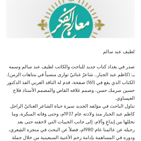
لطيف عبد سالم
صدر في بغداد كتاب جديد للباحث والكاتب لطيف عبد سالم وسمه
بـ: (كاظم عبد الجبار.. شاعرٌ غنائيّ توارى منسياً في متاهات الزمن).
الكتاب الذي يقع في (161) صفحة، قدم له الناقد العربي الفذ الدكتور
حسين سرمك حسن، وصمم غلافه القاص والمصمم الأستاذ فلاح
العيساوي.
تناول الباحث في مؤلفه الجديد سيرة حياة الشاعر الغنائيّ الراحل
كاظم عبد الجبار منذ ولادته عام 1937م، وحتى وفاته المبكرة، وما
تخللها من إبداعٍ وآلام، إلى جانب الخيبات التي لاحقته حتى بعد
رحيله عن عالمنا عام 1980م، فضلاً عن البحث في منجزه الشِعري،
ودوره في المساهمة بإدامة زخم الأغنية السبعينية من خلال جملة