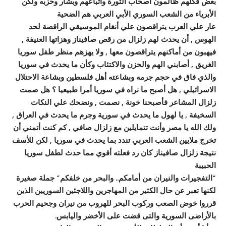
بعض فكلهم ظالمون أصحاب الثورة وأتباعهم وبشار وحزبه ولكن
الأبرياء من الشعب السوري الأبي العربي هم الضحية
عار علي العرب يتراقصون علي أنغام الموسيقي الراقصة لحد
الهوس , أن يحدث لهم زلزال من رقص صافيناز وهزاتها العنيفة ,
فيهبون من أماكنهم يتراقصون معها , ولا يهزهم منظر طفل سوريا
الغريق , أصابني الهم والحزن والاكتئاب وكأن ما يحدث في سوريا
والذي فاق في حجم
جرمه وبشاعته أهل فلسطين وبشاعة الاحتلال
الاسرائيلي , هل أصبح ما نراه في سوريا أمرا طبيعيا ؟ هل صمت
زلزال المشاعر فأصبحنا خونة , نصمت , ونضحك علي النكات
السخيفة , يا لهول ما يحدث في سورية وجرم ما يحدث في العراق ,
ولك الله يا مصر وأنت تتمايلين مع زلزال صافي , كم كنت أتمني أن
تخرج ملايين الشعب العربي تندد بما يحدث في سوريا , لكن للأسف
نتيجة زلزال صافيناز كان رد فعلته أقوي مما حدث لطفل سوريا
الحبيبة
“التفجيرات والنيران من أمامكم.. والبحر من خلفكم” جملة صغيرة
لكنها تعبر عن حال الكثير من المهاجرين واللاجئين السوريين الذين
قرروا خوض الصعب وركوب البحر للهروب من نيران وجحيم الحرب
بالأراضى السورية والتى قضت على الأخضر واليابس.