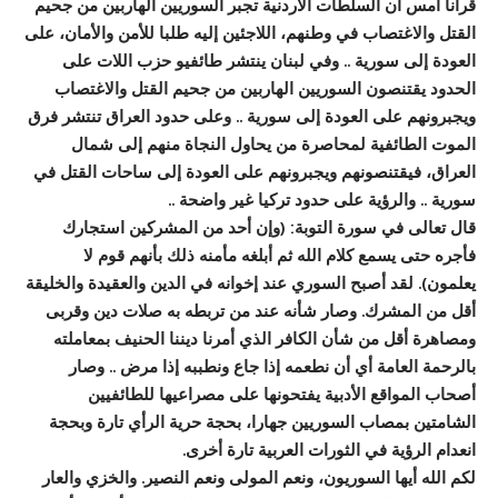
قرأنا أمس أن السلطات الأردنية تجبر السوريين الهاربين من جحيم
القتل والاغتصاب في وطنهم، اللاجئين إليه طلبا للأمن والأمان، على
العودة إلى سورية .. وفي لبنان ينتشر طائفيو حزب اللات على
الحدود يقتنصون السوريين الهاربين من جحيم القتل والاغتصاب
ويجبرونهم على العودة إلى سورية .. وعلى حدود العراق تنتشر فرق
الموت الطائفية لمحاصرة من يحاول النجاة منهم إلى شمال
العراق، فيقتنصونهم ويجبرونهم على العودة إلى ساحات القتل في
سورية .. والرؤية على حدود تركيا غير واضحة ..
قال تعالى في سورة التوبة: (وإن أحد من المشركين استجارك
فأجره حتى يسمع كلام الله ثم أبلغه مأمنه ذلك بأنهم قوم لا
يعلمون). لقد أصبح السوري عند إخوانه في الدين والعقيدة والخليقة
أقل من المشرك. وصار شأنه عند من تربطه به صلات دين وقربى
ومصاهرة أقل من شأن الكافر الذي أمرنا ديننا الحنيف بمعاملته
بالرحمة العامة أي أن نطعمه إذا جاع ونطببه إذا مرض .. وصار
أصحاب المواقع الأدبية يفتحونها على مصراعيها للطائفيين
الشامتين بمصاب السوريين جهارا، بحجة حرية الرأي تارة وبحجة
انعدام الرؤية في الثورات العربية تارة أخرى.
لكم الله أيها السوريون، ونعم المولى ونعم النصير. والخزي والعار