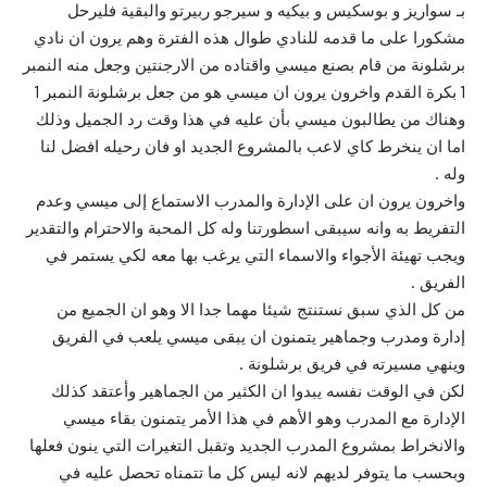
بـ سواريز و بوسكيس و بيكيه و سيرجو ربيرتو والبقية فليرحل
مشكورا على ما قدمه للنادي طوال هذه الفترة وهم يرون ان نادي
برشلونة من قام بصنع ميسي واقتاده من الارجنتين وجعل منه النمبر
1 بكرة القدم واخرون يرون ان ميسي هو من جعل برشلونة النمبر 1
وهناك من يطالبون ميسي بأن عليه في هذا وقت رد الجميل وذلك
اما ان ينخرط كاي لاعب بالمشروع الجديد او فان رحيله افضل لنا
وله .
واخرون يرون ان على الإدارة والمدرب الاستماع إلى ميسي وعدم
التفريط به وانه سيبقى اسطورتنا وله كل المحبة والاحترام والتقدير
ويجب تهيئة الأجواء والاسماء التي يرغب بها معه لكي يستمر في
الفريق .
من كل الذي سبق نستنتج شيئا مهما جدا الا وهو ان الجميع من
إدارة ومدرب وجماهير يتمنون ان يبقى ميسي يلعب في الفريق
وينهي مسيرته في فريق برشلونة .
لكن في الوقت نفسه يبدوا ان الكثير من الجماهير وأعتقد كذلك
الإدارة مع المدرب وهو الأهم في هذا الأمر يتمنون بقاء ميسي
والانخراط بمشروع المدرب الجديد وتقبل التغيرات التي ينون فعلها
وبحسب ما يتوفر لديهم لانه ليس كل ما تتمناه تحصل عليه في