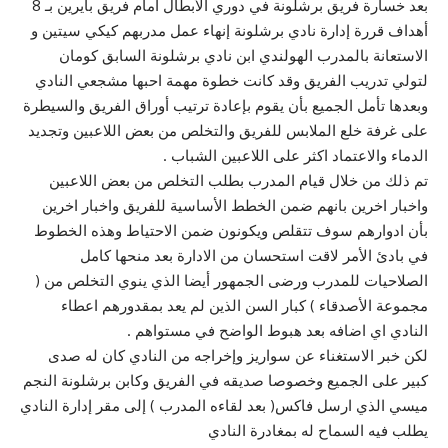
بعد خسارة فريق برشلونة في دوري الأبطال امام فريق بايرين بـ 8
أهداف قررة إدارة نادي برشلونة إنهاء عمل مدربهم كيكي سيتين و
الاستعانة بالمدرب الهولندي ابن نادي برشلونة السابق كومان
لتولي تدريب الفريق وقد كانت خطوة مهمة احبها مشجعي النادي
وبعدها تأمل الجميع بأن يقوم بإعادة ترتيب أوراق الفريق والسيطرة
على غرفة خلع الملابس للفريق والتخلص من بعض اللاعبين وتجديد
الدماء والاعتماد اكثر على اللاعبين الشباب .
تم ذلك من خلال قيام المدرب بطلب التخلص من بعض اللاعبين
واخبار اخرين بانهم ضمن الخطط الأساسية للفريق واخبار اخرين
بأن ادوارهم سوف تتقلص ويكونون ضمن الاحتياط وهذه الخطوط
في بادئ الأمر لاقت استحسان من الادارة بعد منحها كامل
الصلاحيات للمدرب ورضى الجمهور أيضا الذي ينوي التخلص من (
مجموعة الأصدقاء ) كبار السن الذين لم يعد بمقدورهم اعطاء
النادي اي اضافه بعد هبوط الواضح في مستواهم .
لكن خبر الاستغناء عن سواريز وإخراجه من النادي كان له صدى
كبير على الجميع وخصوصا صديقه في الفريق وكابن برشلونة النجم
ميسي الذي ارسل فاكس( بعد لقاءه المدرب ) إلى مقر إدارة النادي
يطلب فيه السماح له بمغادرة النادي