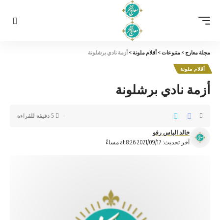
مجلة معارج
>
متنوعات
>
أقلام ملونة
>
أزمة نادي برشلونة
أقلام ملونة
أزمة نادي برشلونة
5 دقيقة للقراءة
خالد الياس رفو
آخر تحديث: 2021/09/17 at 8:26 مساءً