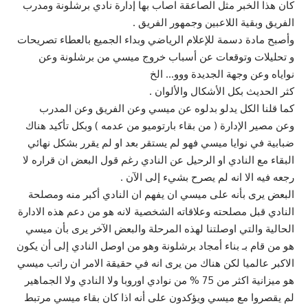
كان هذا الخبر مثل الصاعقة اصاب بها إدارة نادي برشلونة ومدرب
الفريق وبقية اللاعبين وجمهور الفريق .
وأصبح مادة دسمة للإعلام الرياضي وبداء الجميع بالعطاء تصريحات
و تحليلات وتوقعات عن أسباب خروج ميسي من برشلونة وعن
نواياه وعن وجهة الجديدة ووو… الخ
كثر الحديث بكل الأشكال والألوان .
كما قلنا الكل يدلو بدلوه عن ميسي وعن الفريق وعن المدرب
وعن مصير الإدارة ( من بقاء بارتوميو من عدمه ) وبكل تأكيد هناك
ضبابية في نوايا ميسي فهو لم يستقر بعد او لم يقرر بشكل نهائي
البقاء مع النادي او الرحيل عن النادي رغم قول البعض ان قراره لا
رجعه فيه الا انه لم يصرح بشيء إلى الآن .
البعض يرى بأنه على ميسي ان يفهم ان النادي أكبر منه ومصلحة
النادي قبل مصلحته وعلاقاته الشخصية لانه هو من دعم هذه الادارة
الحالية والتي اوصلتنا لهذه المرحلة والبعض الآخر يرى بأن ميسي
هو من قام بـ بناء أمجاد برشلونة وهو من اوصل النادي إلى أن يكون
الاكبر عالميا لكن هناك من يرى انه في حقيقة الامر ان راتب ميسي
هو ميزانية اكثر من 75 % من نوادي اوروبا ولا النادي ولا الجماهير
لم يقصروا مع ميسي ويؤكدون على أنه اذا كان بقاء ميسي مرتبط