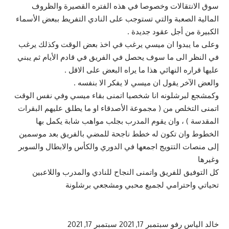
سوق الانتقالات وخصوصا في هذه الفتره القصيرة والظروف
المالية الصعبة والتي تستوجب على النادي التفريط ببعض الأسماء
الكبيرة من أجل عقود جديدة .
وعلى ما يبدوا ان ميسي يرغب في اخذ بعض الوقت وكذلك يرغب
في النظر الى ما سوف يحصل في الفريق في قادم الأيام ثم يبني
عليها قراره النهائي هذا ما يراه البعض على الاقل .
والعض الآخر يقول ان ميسي لا يفكر الا بنفسه .
وكمشجع لبرشلونه انا شخصيا اتمنى بقاء ميسي وفي نفس الوقت
اتمنى التخلص من ( مجموعة الأصدقاء او ما يطلق عليهم البقرات
المقدسة ) ، وان يقوم المدرب بجلب مواهب شابة يكمل بها
الخطوط وان تكون له خطط ناجحة للمضي بالفريق بعد موسمين
إلى منصات التتويج اجمعها في الدوري والكأس والابطال والسوبر
وغيرها
كل التوفيق للفريق واتمنى النجاح للنادي والمدرب واللاعبين
تحياتي واحترامي لجميع محبي ومشجعي برشلونة
خالد الياس رفو
سبتمبر 17, 2021
سبتمبر 17, 2021