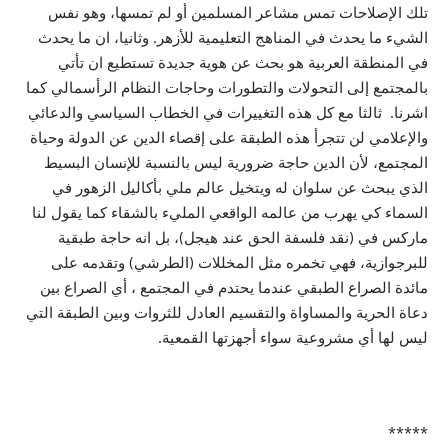
تلك الإصلاحات تمس مشاعر المسلمين أو لم تمسها، وهو نفس
الشيء ما يحدث في المناهج التعليمية للأزهر. وثانيا، ان ما يحدث
في المنطقة العربية هو بحث عن هوية جديدة تستطيع ان تأتي
بالمجتمع إلى التحولات والتطورات وحاجات النظام الرأسمالي كما
اشرنا. ثالثا مع كل هذه التغييرات في الخطاب السياسي والدعائي
والإعلامي لن تتجرأ هذه الطبقة على إقصاء الدين عن الدولة وحياة
المجتمع، لأن الدين حاجة ضرورية ليس بالنسبة للإنسان البسيط
الذي يبحث عن سلوان له ويتخيل عالم ملي بأكاليل الزهور في
السماء كي يهرب من عالمه الواقعي المليء بالشقاء كما يقول لنا
ماركس في (نقد فلسفة الحق عند هيجل)، بل انه حاجة طبقية
للبرجوازية، فهي تخمره مثل المخللات (الطرشي) وتقدمه على
مائدة الصراع الطبقي عندما يحتدم في المجتمع ، أي الصراع بين
دعاة الحرية والمساواة والتقسيم العادل للثروات وبين الطبقة التي
ليس لها أي مشروعية سواء أجهزتها القمعية.
*****