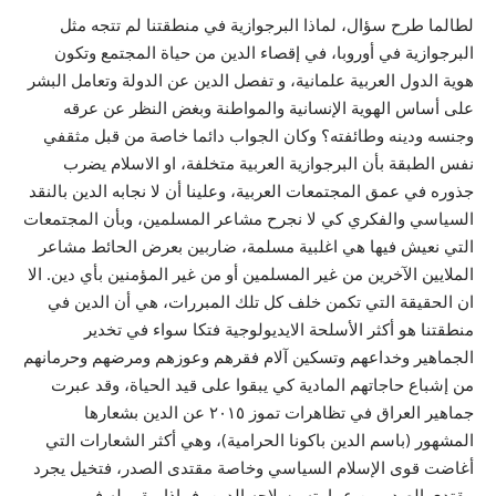
لطالما طرح سؤال، لماذا البرجوازية في منطقتنا لم تتجه مثل
البرجوازية في أوروبا، في إقصاء الدين من حياة المجتمع وتكون
هوية الدول العربية علمانية، و تفصل الدين عن الدولة وتعامل البشر
على أساس الهوية الإنسانية والمواطنة وبغض النظر عن عرقه
وجنسه ودينه وطائفته؟ وكان الجواب دائما خاصة من قبل مثقفي
نفس الطبقة بأن البرجوازية العربية متخلفة، او الاسلام يضرب
جذوره في عمق المجتمعات العربية، وعلينا أن لا نجابه الدين بالنقد
السياسي والفكري كي لا نجرح مشاعر المسلمين، وبأن المجتمعات
التي نعيش فيها هي اغلبية مسلمة، ضاربين بعرض الحائط مشاعر
الملايين الآخرين من غير المسلمين أو من غير المؤمنين بأي دين. الا
ان الحقيقة التي تكمن خلف كل تلك المبررات، هي أن الدين في
منطقتنا هو أكثر الأسلحة الايديولوجية فتكا سواء في تخدير
الجماهير وخداعهم وتسكين آلام فقرهم وعوزهم ومرضهم وحرمانهم
من إشباع حاجاتهم المادية كي يبقوا على قيد الحياة، وقد عبرت
جماهير العراق في تظاهرات تموز ٢٠١٥ عن الدين بشعارها
المشهور (باسم الدين باكونا الحرامية)، وهي أكثر الشعارات التي
أغاضت قوى الإسلام السياسي وخاصة مقتدى الصدر، فتخيل يجرد
مقتدى الصدر من عمامته وسلاحه الدين، فماذا يبقى له في