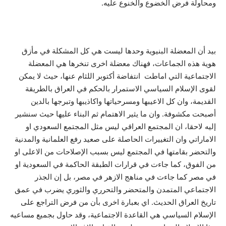
ومحاولة فرض الخضوع والخنوع عليه.
بيد أن المعضلة البنيوية وحدها ليست هي كل المشكلة في مأزق
هوية هذه الجماعات، فهناك معضلة اخرى تنخرها هي المعضلة
الاجتماعية التي اماطت انتفاضة أكتوبر اللثام عنها، حيث لا يمكن
لقوى الإسلام السياسي الاستمرار بالحكم في العراق بالطريقة
القديمة، وان كل الاعيبها ومسرحياتها واكاذيبها وتبرجها بالدين
أصبحت مكشوفة. وان ما يثير الاهتمام ثم البناء عليها حيث سنشير
إليه لاحقا، ان المجتمع العراقي ليس مثل المجتمع السعودي او
الاماراتي وان التغييرات الحاصلة على صعيد رفع العلمانية والمدنية
والتحضر بقامتها في المجتمع ليس بسبب الإصلاحات من الاعلى او
من الفوق، كما جاءت في قرارات الطبقة الحاكمة في السعودية او
في مصر كما جاءت في مناهج الازهر في مصر، بل إن الجذر
الاجتماعي المتمدن والمتحضر والتحرري والثوري يضرب في عمق
تاريخ العراق الحديث. اي بعبارة اخرى بأن من فرض التراجع على
الإسلام السياسي هي القاعدة الاجتماعية، وقد حاول بجميع مساعيه