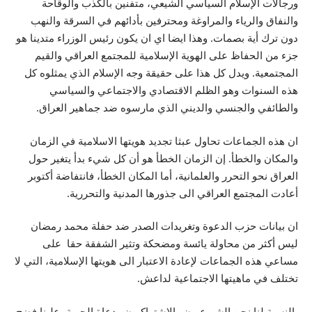
ورجالات الإسلام السياسي الشيعي، متفنين بالكذب والوقاحة
والنفاق والرياء والمراوغة ومحترفين بأدائهم في السرقة والنهب
دون ترك أية بصمات. وهذا ايضا اي ان يكون رئيس الوزراء متدينا هو
جزء من الحفاظ على الهوية الإسلامية للمجتمع العراقي والقيم
المجتمعية. ويدل كل هذا على حقيقة وجه الإسلام الذي يمثلوه كل
هذه السنوات وهو الظلم الاقتصادي والاجتماعي والسياسي
والطائفي والجنسي والديني الذي مارسوه ضد جماهير العراق.
ان هذه الجماعات تحاول عبثا تجديد هويتها الاسلامية في الزمان
والمكان والخطأ. إن الزمان الخطأ هو أن كل شيء بدأ يتغير حول
العراق نحو التحرر والعلمانية، أما المكان الخطأ، فانتفاضة أكتوبر
أعادت المجتمع العراقي الى جذورها المدنية والتحررية.
ان بيانات حزب الدعوة وتغريدات الصدر ضد حفلة محمد رمضان
ليس أكثر من محاولة يائسة ومضحكة وتثير الشفقة حقا على
مساعي هذه الجماعات لإعادة الاعتبار الى هويتها الإسلامية، التي لا
تختلف في ماهيتها الاجتماعية لداعش.
بالنسبة لنا نحن الشيوعيون والاشتراكيون ودعاة الحرية، علينا فضح