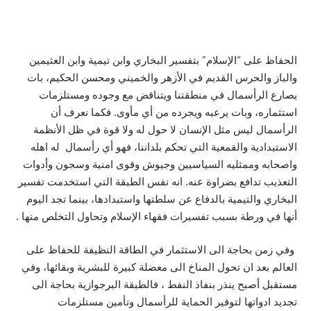
الحفاظ على “الإسلام” بتفسير البخاري وابن تيمية وابن العثيمين
والباز والحرس القديم في الأزهر والخميني ومحسن الحكيم، بات
يصارع الرأسمال في منطقتنا ويتناقض مع وجوده ومستلزمات
استثماره، وبات يرعبه ويجرده من أي مأوى. فكما نعرف أن
الرأسمال ليس مثل الإنسان لا حول له ولا قوة في ظل الأنظمة
الاستبدادية والقمعية التي تحكم بلداننا، فهو أي رأسمال له اهله
واصحابه وممثليه السياسيين وجيوش وقوى امنية وسجون وأدوات
التعذيب تدافع بضراوة عنه. انه نفس الطبقة التي استخدمت تفسير
البخاري والتيمية بالدفاع عن سلطتها واستبدادها، بينما تجد اليوم
أنها في ورطة بسبب تفسيرات فقهاء الإسلام وتحاول التخلص منها .
وفي زمن بحاجة الى الاستثمار في الطاقة النظيفة للحفاظ على
العالم بعد ان تحول المناخ الى معضلة كبيرة للبشرية وبقائها، وفي
مستقبل أصبح ينذر بنفاذ النفط ، فالطبقة البرجوازية بحاجة الى
تجديد ادواتها لتوفير الحماية للرأسمال وتأمين مستلزمات