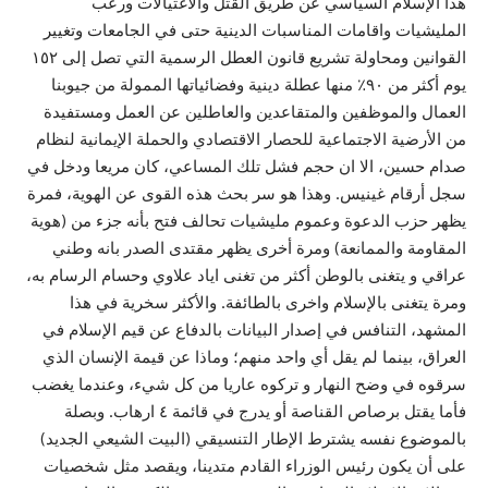
هذا الإسلام السياسي عن طريق القتل والاغتيالات ورعب
المليشيات واقامات المناسبات الدينية حتى في الجامعات وتغيير
القوانين ومحاولة تشريع قانون العطل الرسمية التي تصل إلى ١٥٢
يوم أكثر من ٩٠٪ منها عطلة دينية وفضائياتها الممولة من جيوبنا
العمال والموظفين والمتقاعدين والعاطلين عن العمل ومستفيدة
من الأرضية الاجتماعية للحصار الاقتصادي والحملة الإيمانية لنظام
صدام حسين، الا ان حجم فشل تلك المساعي، كان مريعا ودخل في
سجل أرقام غينيس. وهذا هو سر بحث هذه القوى عن الهوية، فمرة
يظهر حزب الدعوة وعموم مليشيات تحالف فتح بأنه جزء من (هوية
المقاومة والممانعة) ومرة أخرى يظهر مقتدى الصدر بانه وطني
عراقي و يتغنى بالوطن أكثر من تغنى اياد علاوي وحسام الرسام به،
ومرة يتغنى بالإسلام واخرى بالطائفة. والأكثر سخرية في هذا
المشهد، التنافس في إصدار البيانات بالدفاع عن قيم الإسلام في
العراق، بينما لم يقل أي واحد منهم؛ وماذا عن قيمة الإنسان الذي
سرقوه في وضح النهار و تركوه عاريا من كل شيء، وعندما يغضب
فأما يقتل برصاص القناصة أو يدرج في قائمة ٤ ارهاب. وبصلة
بالموضوع نفسه يشترط الإطار التنسيقي (البيت الشيعي الجديد)
على أن يكون رئيس الوزراء القادم متدينا، ويقصد مثل شخصيات