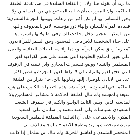
ما نريد أن نقوله هنا اولا، ان الثقافة السائدة في هي ثقافة الطبقة
الحاكمة. وأن المبررات بأن غالبية المجتمع هي من المسلمين ولا
يجوز المساس بها لم تكن أكثر من ترهات، وبينتها التجربة السعودية؛
فقيادة المرأة للسيارة وإنهاء دور مؤسسة الامر بالمعروف والنهي
عن المنكر وتحجيم تدخل رجالات الدين في تطاولاتها واستهتارها
على حياة الشخصية للأفراد في المجتمع، وحق السفر للمرأة بدون
“محرم” وحق سكن المرأة لوحدها واقامة الحفلات الغنائية، والعمل
على تغيير المناهج التعليمية التي تستند على نشر الكراهية لغير
المسلمين والنساء ووضع تفسيرات البخاري وابن تيمية في الرفوف
التي تعج بالغبار والتراب كي لا تراها العين المجردة وتقصير اكثر
عدد من الايادي للوصول إليها وتناولها..الخ، جاء بقرار من الطبقة
الحاكمة في السعودية. وقد أحدثت هذه التغييرات الكبيرة على هزة
عنيفة بالمجتمع ولم تبال الطبقة الحاكمة لا لمشاعر المسلمين ولا
لقدسية الدين. ويبين التأييد الواسع والكبير في صفوف الشعب
السعودي لسياسات ولي العهد محمد بن سلمان على الصعيد
الفكري والاجتماعي، على أن الغالبية المطلقة لجماهير السعودية
متمدنة متحضرة و تريد وتطمح للاندماج بالمجتمع الإنساني
المتحضر المتمدن والعاشق للحرية، ولم يبال بن سلمان إذا كانت