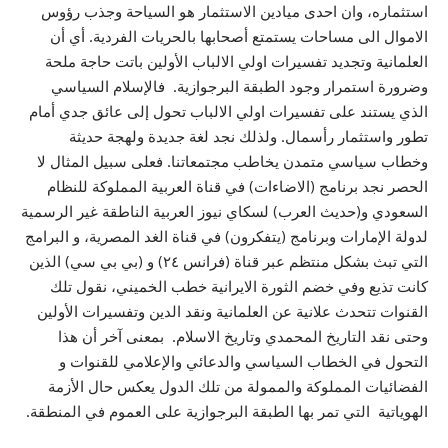
استثماره، وان احدى ميادين الاستثمار هو السياحة وجذب رؤوس
الاموال الى مساحات يستمتع أصحابها بالحريات الفردية. أي أن
العلمانية وتجديد تفسيرات اولي الالباب الأولين باتت حاجة ملحة
وضرورة استمرار وجود الطبقة البرجوازية. فالإسلام السياسي
الذي يستند على تفسيرات اولي الالباب تحول إلى عائق جدي أمام
تطور واستثمار رأسمال. ولذلك نجد لغة جديدة ولهجة حديثة
وخطاب سياسي متمدن يخاطب مجتمعاتنا. فعلى سبيل المثال لا
الحصر نجد برنامج (الاضاءات) في قناة العربية المملوكة للنظام
السعودي و(حديث العرب) لسكاي نيوز العربية الناطقة غير الرسمية
لدولة الإمارات وبرنامج (يتفكرون) في قناة الغد المصرية، و البرامج
التي تبث بشكل منتظم عبر قناة (فرانس ٢٤) و (بي بي سي) الذين
كانت تذيع وفي خضم الثورة الايرانية خطب الخميني، نقول تلك
القنوات تتحدث علانية عن العلمانية ونقد الدين وتفسيرات الأولين
وحتى نقد التاريخ المحمدي وتاريخ الاسلام. بمعنى آخر أن هذا
التحول في الخطاب السياسي والدعائي والإعلامي للقنوات و
الفضائيات المملوكة والممولة من تلك الدول يعكس حال الأزمة
الهوياتية التي تمر بها الطبقة البرجوازية على العموم في المنطقة.