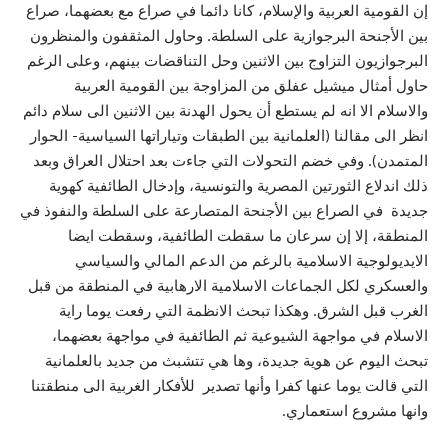
إن القومية العربية والإسلام، كانا دائما في صراع مع بعضهما، صراع
بين الأجنحة البرجوازية على السلطة. وحاول المثقفون والمنظرون
البرجوازيون التزاوج بين الاثنين وحل التناقضات بينهم، وعلى الرغم
حاول أمثال ميشيل عفلق من المزاوجة بين القومية العربية
والاسلام الا انه لم يستطع أن يحول الهدنة بين الاثنين الى سلام دائم
انظر الى مقالنا (العلمانية بين الطبقات وتياراتها السياسية- الحوار
المتمدن). وفي خضم التحولات التي جاءت بعد احتلال العراق وبعد
ذلك اندلاع الثورتين المصرية والتونسية، وإدخال الطائفية كهوية
جديدة في الصراع بين الأجنحة المتصارعة على السلطة والنفوذ في
المنطقة، إلا إن سرعان ما سقطت الطائفية، وسقطت ايضا
الايديولوجية الاسلامية بالرغم من الدعم المالي والسياسي
والعسكري لكل الجماعات الاسلامية الارهابية في المنطقة من قبل
الغرب قبل الشرق. وهكذا تبحث الانظمة التي رفعت يوما راية
الاسلام في مواجهة الشيوعية ثم الطائفية في مواجهة بعضهما،
تبحث اليوم عن هوية جديدة، وها هي تتشبث من جديد بالعلمانية
التي قالت يوما عنها كفرا وأنها تصدير للأفكار الغربية الى منطقتنا
وانها مشروع استعماري.