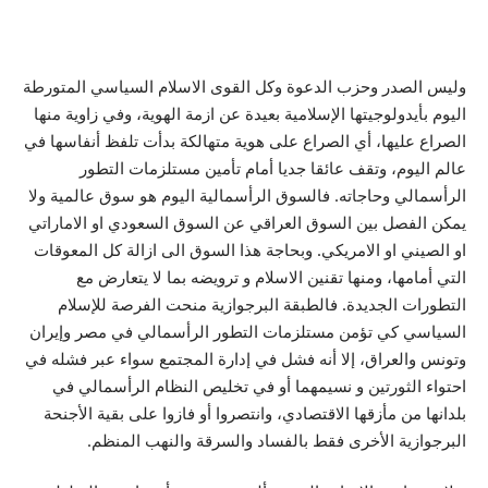
وليس الصدر وحزب الدعوة وكل القوى الاسلام السياسي المتورطة
اليوم بأيدولوجيتها الإسلامية بعيدة عن ازمة الهوية، وفي زاوية منها
الصراع عليها، أي الصراع على هوية متهالكة بدأت تلفظ أنفاسها في
عالم اليوم، وتقف عائقا جديا أمام تأمين مستلزمات التطور
الرأسمالي وحاجاته. فالسوق الرأسمالية اليوم هو سوق عالمية ولا
يمكن الفصل بين السوق العراقي عن السوق السعودي او الاماراتي
او الصيني او الامريكي. وبحاجة هذا السوق الى ازالة كل المعوقات
التي أمامها، ومنها تقنين الاسلام و ترويضه بما لا يتعارض مع
التطورات الجديدة. فالطبقة البرجوازية منحت الفرصة للإسلام
السياسي كي تؤمن مستلزمات التطور الرأسمالي في مصر وإيران
وتونس والعراق، إلا أنه فشل في إدارة المجتمع سواء عبر فشله في
احتواء الثورتين و نسيمهما أو في تخليص النظام الرأسمالي في
بلدانها من مأزقها الاقتصادي، وانتصروا أو فازوا على بقية الأجنحة
البرجوازية الأخرى فقط بالفساد والسرقة والنهب المنظم.