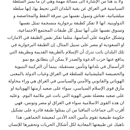
ولا بد هنا من الإشارة الى مسألة مهمة وهي أن ما يميز السلطة
السياسية في العراق عن بقية البلدان التي تحيط بها، إنها سلطة
ميلشياتية، تعتاش وتمول نفسها من سرقة النفط والمحاصصة و
الدواوينية. انها لا تفكر كطبقة برجوازية منسجمة تمثل نفسها
وتسوق نفسها على أنها تمثل كل طبقات المجتمع الاجتماعية،
وتشكل حكومة على أساسها، مثلما تفكر نفس الطبقة في الامارات
او السعودية او مصر على سبيل المثال. إن الطبقة البرجوازية في
تلك البلدان باتت تدرك أن الإسلام بالطريقة القديمة وبطريقة التي
يدافع عنها حزب الدعوة والصدر لا يمكن أن يتطابق مع نمو
الرأسمال في بلدانها وتأمين مستقبله. بينما أن التركيبة البنيوية
والخصيصة المليشياتية للسلطة في العراق وغياب الدولة بالمعنى
الهوياتي والقانوني والأمني والسياسي في العراق هي وراء محاولة
مأزق قوى الإسلام السياسي، سواء على صعيد أزمتها الهوياتية او
على صعيد معضلة نفس الهوية التي باتت غير ملائمة اليوم. وعليه
ان هذه القوى الاسلامية سواء في العراق او مصر وتونس، فهي
أقرب الى جماعات المافيا من ان يمثلوا طبقة قادرة على تشكيل
حكومة طبيعية تقوم بتأمين الحد الأدنى لمعيشة الجماهير، هذا
ناهيك عن طبيعتها المعادية لكل أشكال الحريات وتحقيرها للإنسان