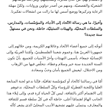
الشعريّة والقصصيّة، ومنهم من أصدر دواوين وروايات، ولكنّ مهمّة
الرعاية وتركيزها ووضع أسس لها ما زالت من انشغالات تفكيرنا.
وأخيرًا، ما هي رسالة الاتّحاد إلى الأدباء، والمؤسّسات، والمدارس،
والسلطات المحليّة، والهيئات التمثيليّة، خاصّة، ونحن في مستهلّ
سنة جديدة؟
أتوجّه إلى جميع أعضاء الاتّحاد وعائلاتهم الكريمة، ومن خلالهم إلى
جمهورنا العربيّ هنا، وعموم شعبنا الفلسطينيّ، وأمّتنا العربيّة وإلى
الإنسانيّة جمعاء، بأسمى التهنئات وأحرّ الأمنيات للجميع، بأنّ تكون
السنة الجديدة سنة خير وسلام وعطاء، نتخلّص فيها من الإرهاب
ومن الاحتلال، ليعيش الجميع بأمان وحبّ وسعادة.
أمّا في رسالتنا كاتّحاد أو كمؤسّسة ثقافيّة، فإنّنا ندعو لجنة المتابعة
العليا واللجنة القطريّة للرؤساء وكلّ السلطات المحليّة، ندعوهم
إلى الاهتمام أكثر بالثقافة، ليس كلّ الحياة كرة قدم، وإلى إيلاء هذا
الجانب الهامّ اهتمامًا أعلى، خاصّة أنّه في كلّ سلطة قسم للثقاقة
والمعارف، ونتمنّى عليهم تشجيع الأديب المحليّ الذي يشعر كأنّه