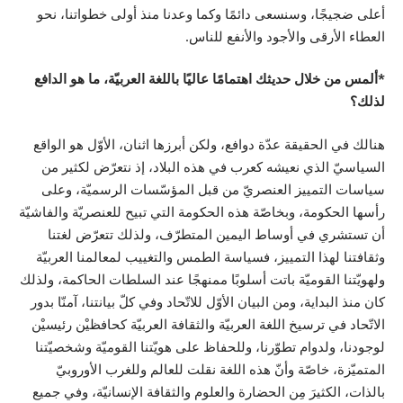
أعلى ضجيجًا، وسنسعى دائمًا وكما وعدنا منذ أولى خطواتنا، نحو
العطاء الأرقى والأجود والأنفع للناس.
*ألمس من خلال حديثك اهتمامًا عاليًا باللغة العربيّة، ما هو الدافع
لذلك؟
هنالك في الحقيقة عدّة دوافع، ولكن أبرزها اثنان، الأوّل هو الواقع
السياسيّ الذي نعيشه كعرب في هذه البلاد، إذ نتعرّض لكثير من
سياسات التمييز العنصريّ من قبل المؤسّسات الرسميّة، وعلى
رأسها الحكومة، وبخاصّة هذه الحكومة التي تبيح للعنصريّة والفاشيّة
أن تستشري في أوساط اليمين المتطرّف، ولذلك تتعرّض لغتنا
وثقافتنا لهذا التمييز، فسياسة الطمس والتغييب لمعالمنا العربيّة
ولهويّتنا القوميّة باتت أسلوبًا ممنهجًا عند السلطات الحاكمة، ولذلك
كان منذ البداية، ومن البيان الأوّل للاتّحاد وفي كلّ بيانتنا، آمنّا بدور
الاتّحاد في ترسيخ اللغة العربيّة والثقافة العربيّة كحافظيْن رئيسيْن
لوجودنا، ولدوام تطوّرنا، وللحفاظ على هويّتنا القوميّة وشخصيّتنا
المتميّزة، خاصّة وأنّ هذه اللغة نقلت للعالم وللغرب الأوروبيّ
بالذات، الكثيرَ مِن الحضارة والعلوم والثقافة الإنسانيّة، وفي جميع