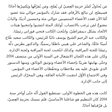
مَن يُحاولُ كسْرَ حزمةِ العِصيّ لن يُفلح، ومَن يُفرّقُها ويَكسِرُها آحادًا
فسيفلح. لن نبالغ بالأرقام، فقد شارك بالمؤتمر حوالي مئة عضو،
أمّا الآن فعدد الأعضاء المنتسِبين حوالي مئة وخمسين أديبًا، والبابُ
مفتوحٌ لمَن يَرغب بالانتساب. أولئك المئة انتسَبوا وانتخبوا هيئات
الاتّحاد بشكل ديمقراطيّ، وانتُخبَ الكاتب فتحي فوراني رئيسًا،
والكاتب عبد الرحيم الشيخ يوسف نائبًا للرئيس، والكاتب سعيد نفّاع
أمينًا عامًّا، والشاعر علي هيبي ناطقًا رسميًّا، والدكتور بطرس دلّة
رئيسًا للجنة المراقبة، وكذلك انتُخبت لجنة المراقبة ولجنة الإدارة،
وكان على هذه اللجان الانشغال في السنة الأولى من منتصف 2014
وحتّى نهايتها تقريبًا بإحصاء الأعضاء وتوثيق الوثائق، ومنها الدستور
الذي صُودق عليه بعد ملاحظاتِ وتحفّظاتِ الأعضاء في المؤتمر،
وفي الاجتماع الأوّل انتخِبت الأمانة العامّة، وهي المحرّك الرئيس
إلى جانب الإدارة.
كانت هذه هي الخطوة الأولى، نستطيع القول أنّه حتّى أواخر سنة
2014 كان التنظيم هو شاغلنا الأساسيّ، فلم نمسك بحزمةِ العِصيّ،
بل فرّقناها آحادًا.