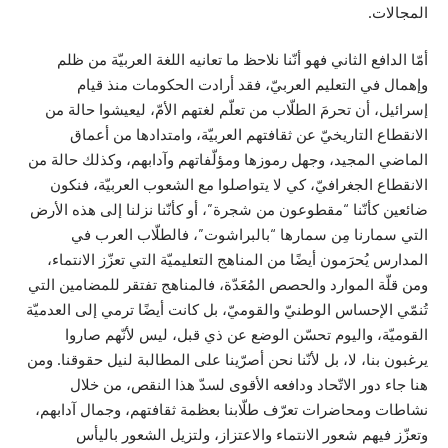
المجالات.
أمّا الدافع الثاني فهو أنّنا نلاحظ ما تعانيه اللغة العربيّة من ظلم
وإهمال في التعليم العربيّ، فقد أرادت الحكومات منذ قيام
إسرائيل، أن تحرمَ الطلّاب من تعلّم لغتهم الأمّ، ليعيشوا حالة من
الانقطاع التاريخيّ عن ثقافتهم العربيّة، وامتدادها من أعماق
الماضي المجيد، وجهل رموزها ومؤلّفاتهم وآدابهم، وكذلك حالة من
الانقطاع الجغرافيّ، كي لا يتواصلوا مع الشعوب العربيّة، فنكون
ضائعين كأنّنا “مقطوعون من شجرة”، أو كأنّنا نزلنا إلى هذه الأرض
التي سمارنا مِن سمارها “بالبراشوت”، فالطلّاب العرب في
المدارس يُحرَمون أيضًا من المناهج التعليميّة التي تعزّز الانتماء،
ومن قلّة الموارد والحصص المُعَدّة، فالمناهج تفتقر للمضامين التي
تُنمّي الإحساس الوطنيّ والقوميّ، بل كانت أيضًا ترمي إلى العدميّة
القوميّة، واليوم تحسّن الوضع عن ذي قبل، ليس لأنّهم صاروا
يرغبون بنا، لا، بل لأنّنا نحن أصرّينا على المطالبة لنيل حقوقنا. ومن
هنا جاء دور الاتّحاد ودافعه الأقوى لسدّ هذا النقص، من خلال
نشاطات ومحاضرات تعرّف طلّابنا بعظمة ثقافتهم، وجمال آدابهم،
وتعزّز فيهم شعور الانتماء والاعتزاز، ولتزيل الشعور باليأس