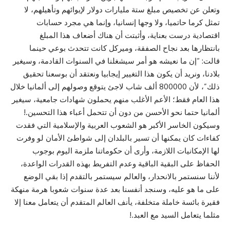
وتعلن عن تخصيص مبلغ ستة مليارات دولار لإيوائهم وتأهيلهم، لا
تمثل كرما حاتميا، ولا وجها إنسانيا، وإنما هي مجرد حسابات
اقتصادية درست بعناية، وأثبتت أن هناك أضعاف هذا المبلغ
بانتظارها بعد نجاح الصفقة، وميركل كانت تتحدث بوعي حينما
قالت: “إن ما نعيشه هو أمر سيشغلنا في السنوات القادمة، وسيغير
بلادنا، ونريد أن يكون هذا التغيير إيجابيا ونعتقد أن بوسعنا تحقيق
ذلك”، لأن 800000 ألف شاب لاجئ يتوقع وصولهم إلى ألمانيا خلال
هذا العام فقط؛ الأعم الأغلب منهم يحملون شهادات جامعية، سيغير
ألمانيا حتما نحو الأحسن من دون أن تتحمل أعباء هذا التحسين.!
وسيكون الخاسر الأكبر هو الشعوب العربية والإسلامية التي فقدت
كفاءات كان يمكنها أن تسير بالبلدان إلى شواطئ الأمان لو وفرت
لها الإمكانيات اللازمة، وأرى أن حكوماتنا ملزمة اليوم بوجوب
الحفاظ على البقية الباقية وعدم التفريط بهذه القدرات الواعدة،
لأننا سنستمر بالانحدار، والعالم سيستمر بالتقدم إذا بقي الوضع
على ما هو عليه، وسنجد أنفسنا بعد عدة سنوات شعوبا هرمة منهكة
فقيرة بائسة خاملة متخلفة، يأنف العالم المتقدم أن يتعامل معنا إلا
مثلما يتعامل السيد مع العبد.!