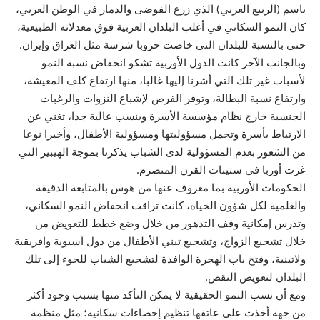
باسم (الربيع العربي) الذي زرع الفوضى والدمار في الوطن العربي،
كان النمو السكاني في أغلب البلدان العربية فوق معدلاته الطبيعية،
حتى بالنسبة للبلدان التي خاضت حروبا شرسة مثل العراق وإيران.
وبالجانب الآخر كانت الدول الأوربية تشكو انخفاض نسبة النمو
لأسباب غير تلك التي أشرنا إليها غالبا، منها ارتفاع كلف المعيشة،
وارتفاع نسبة البطالة، وتوفر الفرص لإشباع النزوات والرغبات
الجنسية خارج نظام مؤسسة الأسرة وبنسب عالية جدا، تغني عن
الارتباط بأسرة وتحمل مسؤوليتها ومسؤولية الأطفال، وأخيرا نوعا
من الشعور بعدم المسؤولية لدى الشباب يذكرنا بموجة الهيبيز التي
غزت أوربا في ستينات القرن المنصرم.
الحكومات الأوربية بما معروف عنها من هوس بالمتابعة الدقيقة
والعلمية لكل شؤون الحياة، كانت تراقب انخفاض النمو السكاني،
وتدرس إمكانية وقف التدهور من خلال وضع خطط للتعويض من
خلال تشجيع الزواج، وتشجيع تبني الأطفال من دول آسيوية وافريقية
ولاتينية، وفتح باب الهجرة الوافدة لتشجيع الشباب للجوء إلى تلك
البلدان لتعويض النقص.
ومع أن نسب النمو الحقيقية لا يمكن التأكد منها بسبب وجود أكثر
من جهة أخذت على عاتقها تنظيم إحصاءات سكانية؛ مثل منظمة