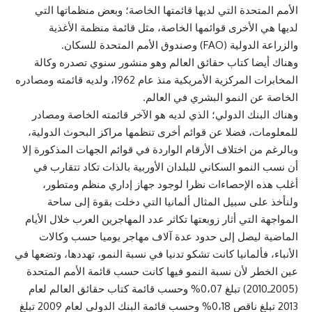
الأمم المتحدة التي لديها قائمتها الخاصة؛ وبعض منظماتها التي
لديها هي الأخرى قوائمها الخاصة، مثل قائمة منظمة الأغذية
والزراعة الدولية (FAO) وصندوق الأمم المتحدة للسكان.
وهناك أيضا كتاب حقائق العالم وهو منشور سنوي تصدره وكالة
المخابرات المركزية الأمريكية منذ عام 1962، ولديه قائمته ومصادره
الخاصة عن النمو البشري في العالم.
وهناك البنك الدولي؛ الذي لديه هو الآخر قائمته الخاصة ومصادر
للمعلومات، فضلا عن قوائم أخرى تنظمها مراكز البحوث الدولية،
وبالرغم من اختلاف الأرقام الواردة في قوائم الجهات المذكورة إلا
أن نسب النمو السكاني للبلدان الأوربية بالذات تكاد تتقارب في
أغلب هذه الإحصاءات نظرا لوجود جهاز إداري منظم ومتطور،
ولنأخذ على سبيل المثال ألمانيا التي دخلت بقوة إلى ساحة
المواجهة التي أثار زوبعتها تكاثر عدد المهاجرين العرب خلال الأيام
الماضية ليصل إلى حدود عدة آلاف مهاجر يوميا حسب وكالات
الأنباء، فألمانيا كانت تشكو تدنيا في نسبة النمو، تهددها، وتضعها في
عين الخطر لأن نسبة النمو فيها كانت حسب قائمة الأمم المتحدة
(2005ـ2010) تبلغ 0،07% وحسب قائمة كتاب حقائق العالم لعام
2013 تبلغ ناقص 0،18% وحسب قائمة البنك الدولي لعام 2009 تبلغ