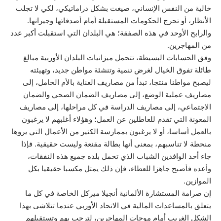
خالية من النفس الإنساني، صيغت بشكل دراماتيكي، لكي لا تجلب
الأنظار، أو تحرج الحكومات المستقبلة أمام أصدقائها وجيرانها.
والرابح الأوحد في هذه الصفقة؛ هي البلدان التي استقبلت أكبر عدد
من المهاجرين.
وفق الحسابات البسيطة، تتحمل ميزانيات البلدان الأوربية مبالغ
طائلة تفوق الخيال لغرض تنمية وتنشئة مواطن جديد، وتهيئته
ليصبح مواطنا منتجا، تبدأ من مصاريف العناية بالأم الحامل، إلى
مصاريف عملية الوضع، إلى مصاريف الضمان الصحي والضمان
الاجتماعي، إلى مصاريف الدراسة في كل مراحلها، إلى مصاريف
المعونة التي تقدم للعاطلين عن العمل؛ وهؤلاء أغلبهم لا يرغبون
بالعمل أساسا، أو لا يرغبون بممارسة الكثير من الأعمال التي يروها
منحطة لا تناسبهم، بمعنى أنها بطالة مقنعة وليست حقيقية. فإذا
جاء أحد الوافدين الشباب الذي تحمل بلده جميع هذه النفقات،
وأعده فأصبح جاهزا للعطاء، فإن ذلك يمثل مكسبا حقيقيا بكل
الموازين.
إن صرامة المستشارة الألمانية أنجيلا ميركل الخاصة في كل ما
يتعلق بالمساعدات المالية في الاتحاد الأوربي عندما تتلاشى بهذا
الشكل الغريب أمام موجات المهاجرين، لترحب بهم وتستقبلهم