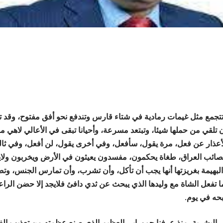
تتجمع مثل غيمات رمادية في شتاء قارس وتندفع نحو أفق مفتوح، وقد تم
أن تلقي من حملها شيئا، وتبتعد مسرعة، وأحيانا تبقى في الأعالي لاهي 
عذار عن فعل، مرة يقول، سأفعل، وفي أخرى يقول، لن أفعل، وفي ثال
مصائب العراق، طغاة يحكمون، مفسدون يعيثون في الأرض ويخربون ولا
البهيمة بغريزتها أنها يجب أن تأكل، وأن تشرب، وأن تمارس الجنس، وتض
ا تفعل الشاة مع وليدها الذي يبحث عن ثدي دافئ فلايجد إلا حضن الراعي
بحه في يوم.
ر البشرية، منذ عرفنا حمورابي العظيم الذي صنع عظمته من تعذيب الفل