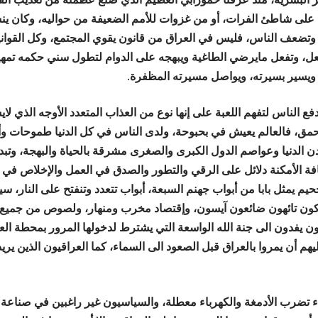
لى شاطئ الفرات، أو من غزوات للأمم الضعيفة من حواليه، وكان ينسج
 وتضعف الناس، فليس في العراق من قانون يقوي المجتمع، وكل القوان
فعل، وتفعل مايرضي الطاغية ويبهجه على الدوام لتطول سني حكمه تمهيد
ويسير بسيرته، ويواصل مسيرته المظفرة.
 الناس لتفهم اللعبة على إنها نوع من العذاب المتعدد الأوجه الذي لا
مق، فالعالم يعيش في بحبوحة، ولدى الناس في كل الدنيا طموحات وأ
دن الدنيا وعواصم الدول الكبرى والصغرى مشرقة بالحياة والبهجة، وتب
افة الأمكنة دلائل على الرقي والتطور والصدق في العمل والإخلاص في 
يم يمثل بابا من أبواب جهنم السبعة، أبواب تتعدد وتنفتح على النار، 
ون تائهون ضائعون آيسون، وإقتصاد مخرب ومنهار، ولصوص من جميع 
ون يفدون الى جنة الله الواسعة التي يشترط لدخولها المرور بمحطة العر
هم أن يمروا بالعراق قبل الصعود الى السماء، كما العراقيون الذين يري
ء تضرب الأدمغة والكهرباء معطلة، والسياسيون غير راغبين في صناعة 