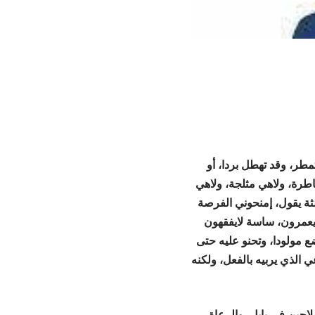
طر، وقد تهطل بردا، أو
ماطرة، ولاهي مثلجة، ولاهي
ثة يقول، إمنحوني الفرصة
يعمرون، ساسة لايفقهون
ع مولودا، وتحنو عليه حتى
 الذي يربيه بالفعل، ولكنه
احين في بابل، والرعاة